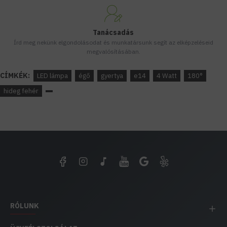
Tanácsadás
Írd meg nekünk elgondolásodat és munkatársunk segít az elképzeléseid
megvalósításában.
CÍMKÉK:
LED lámpa
égő
gyertya
e14
4 Watt
180°
hideg fehér
RÓLUNK