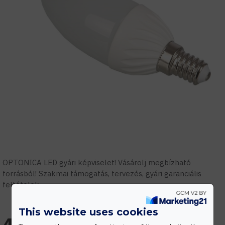
OPTONICA LED gyári képviselet! Vásárolj megbízható
forrásból! Szakmai támogatás, tervezés, gyári garanciális
feltételek.
This website uses cookies