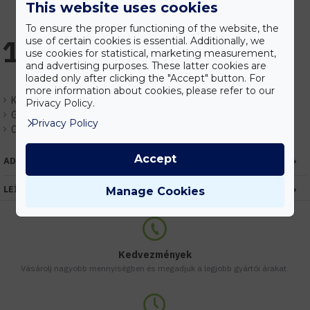
This website uses cookies
To ensure the proper functioning of the website, the
1.237 Ft
use of certain cookies is essential. Additionally, we
use cookies for statistical, marketing measurement,
and advertising purposes. These latter cookies are
loaded only after clicking the "Accept" button. For
more information about cookies, please refer to our
Készlet:
Rendelhető
Privacy Policy.
Gyártó:
Optonica
Privacy Policy
Cikkszám:
EHOP1465
Accept
ADATOK
LEÍRÁS
Manage Cookies
Kedvezmények
Vásárolj nagyobb mennyiségben és megadjuk a legjobb gyártói árakat.