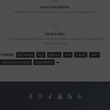
Gyors kiszállítás
Készleten lévő termékeinket akár 24 órán belül megkaphatod!
Tanácsadás
Írd meg nekünk elgondolásodat és munkatársunk segít az elképzeléseid
megvalósításában.
CÍMKÉK:
LED lámpa
égő
gyertya
e14
6 Watt
240°
természetes fehér
dimmelhető