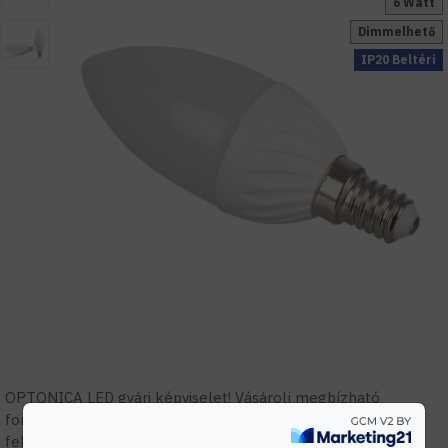
6 Watt
Dimmelhető
IP20 Beltéri
OPTONICA LED gyári képviselet! Vásárolj megbízható
forrásból! Szakmai támogatás, tervezés, gyári garanciális
feltételek.