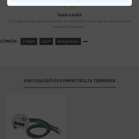
Tanácsadás
Írd meg nekünk elgondolásodat és munkatársunk segít az elképzeléseid
megvalósításában.
CÍMKÉK:
3 Watt
360°
hideg fehér
KAPCSOLÓDÓ ÉS KOMPATIBILIS TERMÉKEK