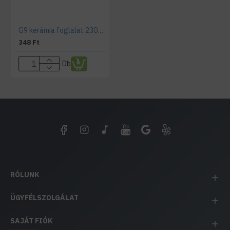
G9 kerámia foglalat 230V , beépíthető
348 Ft
Db
RÓLUNK
ÜGYFÉLSZOLGÁLAT
SAJÁT FIÓK