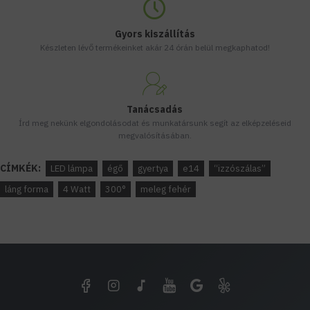
Gyors kiszállítás
Készleten lévő termékeinket akár 24 órán belül megkaphatod!
Tanácsadás
Írd meg nekünk elgondolásodat és munkatársunk segít az elképzeléseid
megvalósításában.
CÍMKÉK:
LED lámpa
égő
gyertya
e14
“izzószálas”
láng forma
4 Watt
300°
meleg fehér