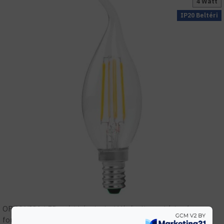
4 Watt
IP20 Beltéri
OPTONICA LED gyári képviselet! Vásárolj megbízható
forrásból! Szakmai támogatás, tervezés, gyári garanciális