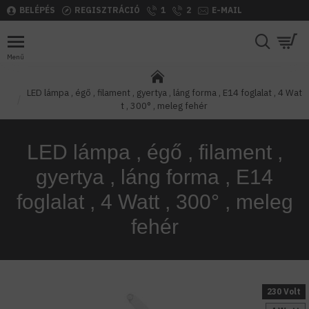
BELÉPÉS
REGISZTRÁCIÓ
1
2
E-MAIL
LED lámpa , égő , filament , gyertya , láng forma , E14 foglalat , 4 Wat
t , 300° , meleg fehér
LED lámpa , égő , filament ,
gyertya , láng forma , E14
foglalat , 4 Watt , 300° , meleg
fehér
230 Volt