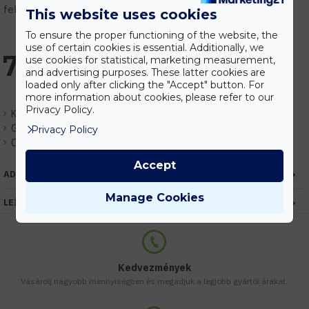
feltételek.
This website uses cookies
To ensure the proper functioning of the website, the
use of certain cookies is essential. Additionally, we
756 Ft
use cookies for statistical, marketing measurement,
and advertising purposes. These latter cookies are
loaded only after clicking the "Accept" button. For
more information about cookies, please refer to our
Privacy Policy.
Készlet:
Raktáron
Gyártó:
Optonica
Privacy Policy
Cikkszám:
EHOP1482
Accept
ADATOK
Manage Cookies
LEÍRÁS
Kedvezmények
Vásárolj nagyobb mennyiségben és megadjuk a legjobb gyártói árakat.