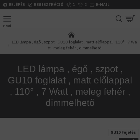
BELÉPÉS
REGISZTRÁCIÓ
1
2
E-MAIL
LED lámpa , égő , szpot , GU10 foglalat , matt előlappal , 110° , 7 Wa
tt , meleg fehér , dimmelhető
LED lámpa , égő , szpot ,
GU10 foglalat , matt előlappal
, 110° , 7 Watt , meleg fehér ,
dimmelhető
GU10 Fejelés