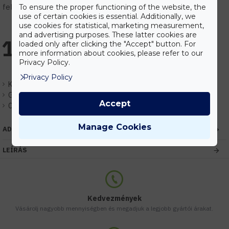
feltételek.
To ensure the proper functioning of the website, the
use of certain cookies is essential. Additionally, we
use cookies for statistical, marketing measurement,
and advertising purposes. These latter cookies are
1.654 Ft
loaded only after clicking the "Accept" button. For
more information about cookies, please refer to our
Privacy Policy.
Privacy Policy
Készlet:
Raktáron
Gyártó:
Optonica
Accept
Cikkszám:
EHOP1947
Manage Cookies
ADATOK
LEÍRÁS
Kedvezmények
Vásárolj nagyobb mennyiségben és megadjuk a legjobb gyártói árakat.