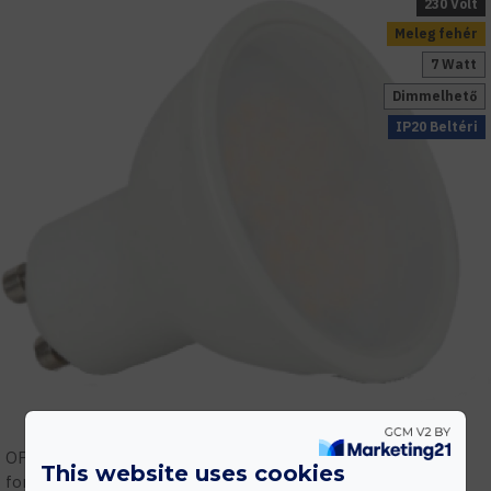
230 Volt
Meleg fehér
7 Watt
Dimmelhető
IP20 Beltéri
OPTONICA LED gyári képviselet! Vásárolj megbízható
This website uses cookies
forrásból! Szakmai támogatás, tervezés, gyári garanciális