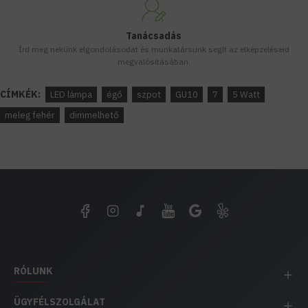
Tanácsadás
Írd meg nekünk elgondolásodat és munkatársunk segít az elképzeléseid
megvalósításában.
CÍMKÉK:
LED lámpa
égő
szpot
GU10
7
5 Watt
meleg fehér
dimmelhető
RÓLUNK
ÜGYFÉLSZOLGÁLAT