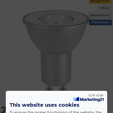
Meleg fehér
7 Watt
Dimmelhető
IP20 Beltéri
This website uses cookies
2.896 Ft
To ensure the proper functioning of the website, the