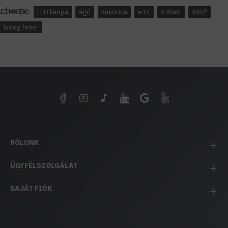
CÍMKÉK:
LED lámpa
égő
kukorica
e14
5 Watt
360°
hideg fehér
RÓLUNK
ÜGYFÉLSZOLGÁLAT
SAJÁT FIÓK