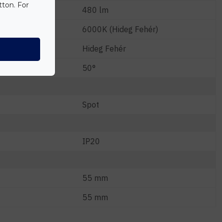
tton. For
480 lm
6000K (Hideg Fehér)
Hideg Fehér
50°
Spot
IP20
55 mm
55 mm