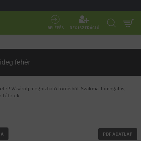
BELÉPÉS
REGISZTRÁCIÓ
hideg fehér
let! Vásárolj megbízható forrásból! Szakmai támogatás,
feltételek.
BA
PDF ADATLAP