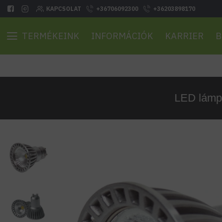
KAPCSOLAT
+36706092300
+36203898170
TERMÉKEINK
INFORMÁCIÓK
KARRIER
B
LED lámpa 