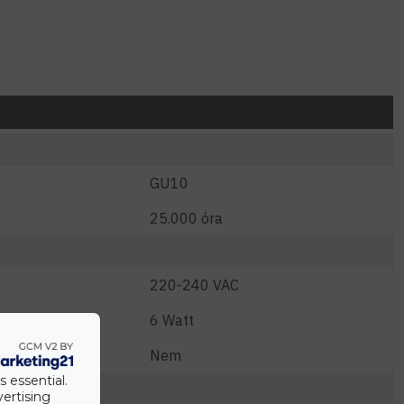
GU10
25.000 óra
220-240 VAC
W)
6 Watt
Nem
s essential.
vertising