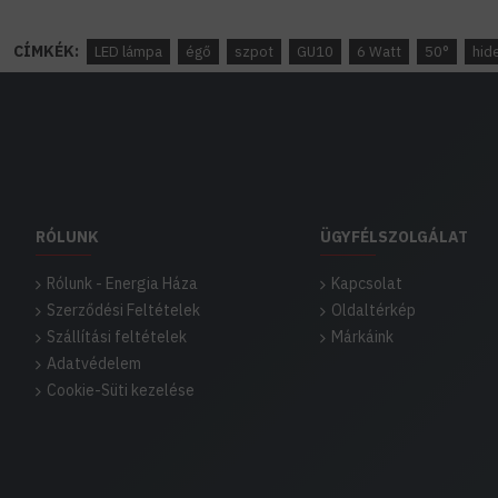
CÍMKÉK:
LED lámpa
égő
szpot
GU10
6 Watt
50°
hid
RÓLUNK
ÜGYFÉLSZOLGÁLAT
Rólunk - Energia Háza
Kapcsolat
Szerződési Feltételek
Oldaltérkép
Szállítási feltételek
Márkáink
Adatvédelem
Cookie-Süti kezelése