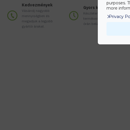
purposes. T
Kedvezmények
Gyors kiszállítás
more inform
Vásárolj nagyobb
Készleten lévő
mennyiségben és
Privacy Po
termékeinket akár 24
megadjuk a legjobb
órán belül megkaphatod!
gyártói árakat.