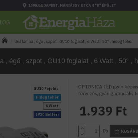
1095.BUDAPEST, MÁRIÁSSY UTCA 4 "K" ÉPÜLET
LOG
LED lámpa , égő , szpot , GU10 foglalat , 6 Watt , 50° , hideg fehér
, égő , szpot , GU10 foglalat , 6 Watt , 50° , 
OPTONICA LED gyári képvise
GU10 Fejelés
tervezés, gyári garanciális 
Hideg fehér
1.939 Ft
6 Watt
IP20 Beltéri
Db
KOSÁR