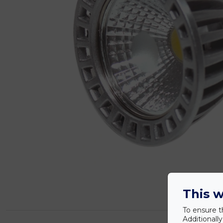
This w
To ensure t
Additionall