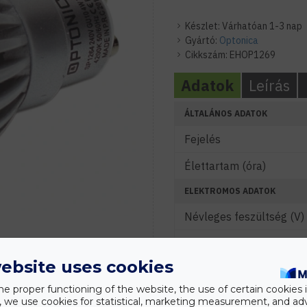
Készlet:
Várhatóan 1-3 nap
Gyártó:
Optonica
Cikkszám:
EHOP1269
Adatok
Leírás
ÁLTALÁNOS ADATOK
Fejelés
Élettartam (óra)
ELEKTROMOS ADATOK
Névleges feszültség (V)
Névleges teljesítmény (
ebsite uses cookies
Vezérelhetőség
he proper functioning of the website, the use of certain cookies i
FÉNYTECHNIKAI ADATOK
y, we use cookies for statistical, marketing measurement, and ad