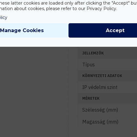
Tanácsadás
hese latter cookies are loaded only after clicking the "Accept" bu
Fényáram (lm)
ation about cookies, please refer to our Privacy Policy.
Írd meg nekünk
elgondolásodat és
licy
Színhőmérséklet (K)
munkatársunk segít az
elképzeléseid
Fény színe
Manage Cookies
Accept
megvalósításában.
Sugárzási szög (°)
JELLEMZŐK
Típus
KÖRNYEZETI ADATOK
IP védelmi szint
MÉRETEK
Szélesség (mm)
Magasság (mm)