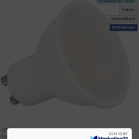
Természetes fehér
7 Watt
Dimmelhető
IP20 Beltéri
OPTONICA LED gyári képviselet! Vásárolj megbízható
forrásból! Szakmai támogatás, tervezés, gyári garanciális