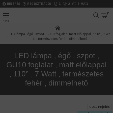
BELÉPÉS
REGISZTRÁCIÓ
1
2
E-MAIL
LED lámpa , égő , szpot , GU10 foglalat , matt előlappal , 110° , 7 Wa
tt , természetes fehér , dimmelhető
LED lámpa , égő , szpot ,
GU10 foglalat , matt előlappal
, 110° , 7 Watt , természetes
fehér , dimmelhető
GU10 Fejelés