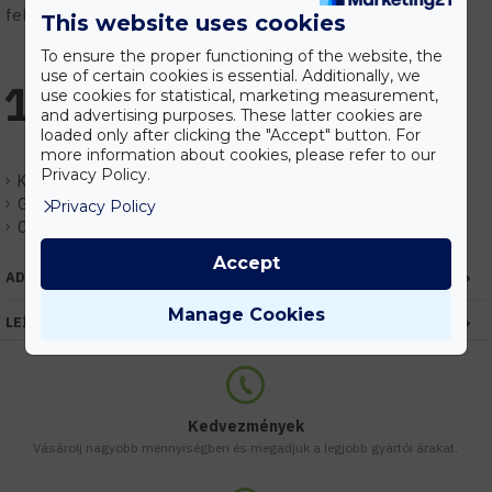
feltételek.
This website uses cookies
To ensure the proper functioning of the website, the
use of certain cookies is essential. Additionally, we
1.377 Ft
use cookies for statistical, marketing measurement,
and advertising purposes. These latter cookies are
loaded only after clicking the "Accept" button. For
more information about cookies, please refer to our
Privacy Policy.
Készlet:
Raktáron
Gyártó:
Optonica
Privacy Policy
Cikkszám:
EHOP1941
Accept
ADATOK
Manage Cookies
LEÍRÁS
Kedvezmények
Vásárolj nagyobb mennyiségben és megadjuk a legjobb gyártói árakat.