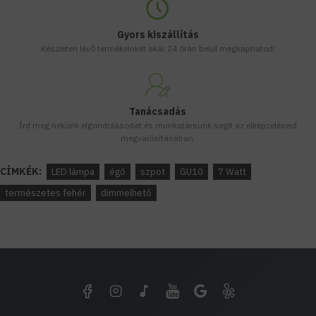
Gyors kiszállítás
Készleten lévő termékeinket akár 24 órán belül megkaphatod!
Tanácsadás
Írd meg nekünk elgondolásodat és munkatársunk segít az elképzeléseid
megvalósításában.
CÍMKÉK:
LED lámpa
égő
szpot
GU10
7 Watt
természetes fehér
dimmelhető