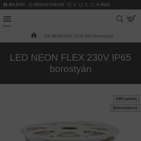
BELÉPÉS
REGISZTRÁCIÓ
1
2
E-MAIL
LED NEON FLEX 230V IP65 borostyán
LED NEON FLEX 230V IP65
borostyán
300 Lumen
Dimmelhető