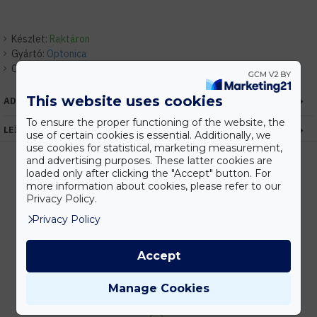
Készlet:
Raktáron
Gyártó:
Optonica
Cikkszám:
EHOP4586
This website uses cookies
ADATOK
To ensure the proper functioning of the website, the
LEÍRÁS
use of certain cookies is essential. Additionally, we
use cookies for statistical, marketing measurement,
and advertising purposes. These latter cookies are
loaded only after clicking the "Accept" button. For
more information about cookies, please refer to our
Kedvezmények
Privacy Policy.
Vásárolj nagyobb mennyiségben és megadjuk a legjobb gyártói árakat.
Privacy Policy
Accept
Gyors kiszállítás
Manage Cookies
Készleten lévő termékeinket akár 24 órán belül megkaphatod!