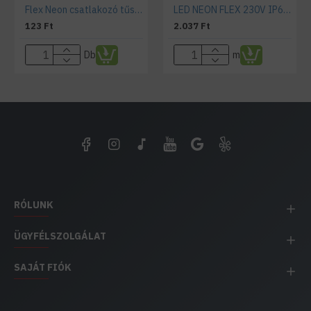
Flex Neon csatlakozó tűske 9x16,5 mm
LED NEON FLEX 230V IP65 piros
123 Ft
2.037 Ft
Db
m
RÓLUNK
ÜGYFÉLSZOLGÁLAT
SAJÁT FIÓK