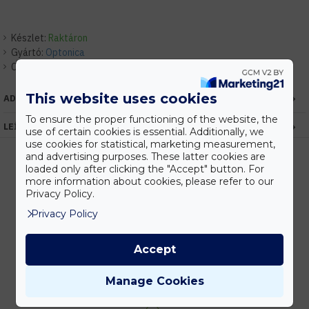
Készlet:
Raktáron
Gyártó:
Optonica
Cikkszám:
EHOP4583
This website uses cookies
ADATOK
To ensure the proper functioning of the website, the
LEÍRÁS
use of certain cookies is essential. Additionally, we
use cookies for statistical, marketing measurement,
and advertising purposes. These latter cookies are
loaded only after clicking the "Accept" button. For
more information about cookies, please refer to our
Kedvezmények
Privacy Policy.
Vásárolj nagyobb mennyiségben és megadjuk a legjobb gyártói árakat.
Privacy Policy
Accept
Gyors kiszállítás
Manage Cookies
Készleten lévő termékeinket akár 24 órán belül megkaphatod!