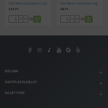
Flex Neon csatlakozó tűske 9x16,5 mm
Flex Neon vízmentes végzáró
123 Ft
64 Ft
Db
Db
RÓLUNK
ÜGYFÉLSZOLGÁLAT
SAJÁT FIÓK