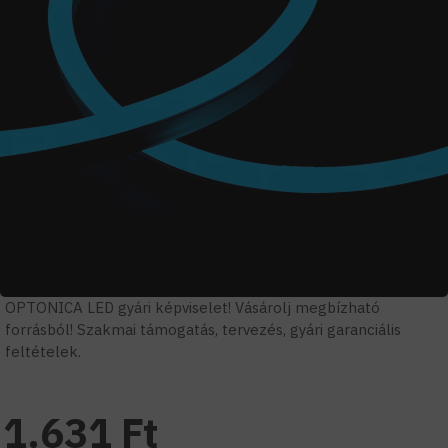
OPTONICA LED gyári képviselet! Vásárolj megbízható
forrásból! Szakmai támogatás, tervezés, gyári garanciális
feltételek.
1.631 Ft