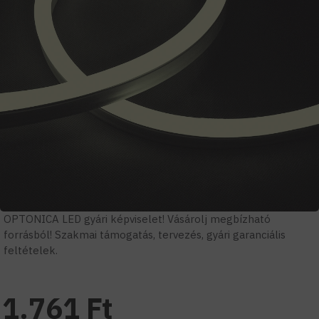
OPTONICA LED gyári képviselet! Vásárolj megbízható
forrásból! Szakmai támogatás, tervezés, gyári garanciális
feltételek.
1.761 Ft