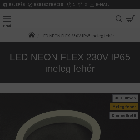
BELÉPÉS
REGISZTRÁCIÓ
1
2
E-MAIL
LED NEON FLEX 230V IP65 meleg fehér
LED NEON FLEX 230V IP65
meleg fehér
300 Lumen
Meleg fehér
Dimmelhető