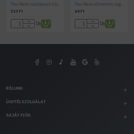
Flex Neon csatlakozó tűske 9x16,5 mm
Flex Neon vízmentes végzáró
123 Ft
64 Ft
Db
Db
RÓLUNK
ÜGYFÉLSZOLGÁLAT
SAJÁT FIÓK