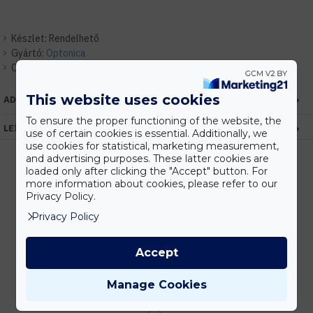
Készlet:
Rendelhető
Gyártó:
Optonica
Cikkszám:
EHOP4582
This website uses cookies
ADATOK
To ensure the proper functioning of the website, the
LEÍRÁS
use of certain cookies is essential. Additionally, we
use cookies for statistical, marketing measurement,
and advertising purposes. These latter cookies are
loaded only after clicking the "Accept" button. For
more information about cookies, please refer to our
Kedvezmények
Privacy Policy.
Vásárolj nagyobb mennyiségben és megadjuk a legjobb gyártói árakat.
Privacy Policy
Accept
Gyors kiszállítás
Manage Cookies
Készleten lévő termékeinket akár 24 órán belül megkaphatod!