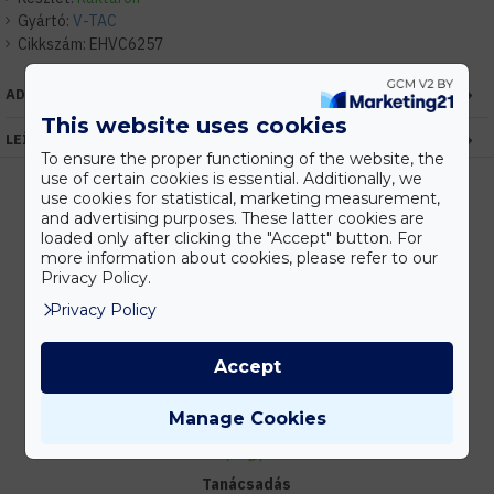
Gyártó:
V-TAC
Cikkszám:
EHVC6257
ADATOK
This website uses cookies
LEÍRÁS
To ensure the proper functioning of the website, the
use of certain cookies is essential. Additionally, we
use cookies for statistical, marketing measurement,
and advertising purposes. These latter cookies are
loaded only after clicking the "Accept" button. For
Kedvezmények
more information about cookies, please refer to our
Vásárolj nagyobb mennyiségben és megadjuk a legjobb gyártói árakat.
Privacy Policy.
Privacy Policy
Gyors kiszállítás
Accept
Készleten lévő termékeinket akár 24 órán belül megkaphatod!
Manage Cookies
Tanácsadás