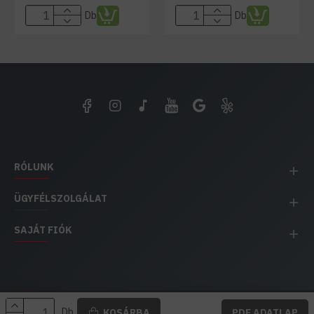
Db
Db
RÓLUNK
ÜGYFÉLSZOLGÁLAT
SAJÁT FIÓK
EH IMPEX / Copyright © 1991-2025 Energia Háza
Db
KOSÁRBA
PDF ADATLAP