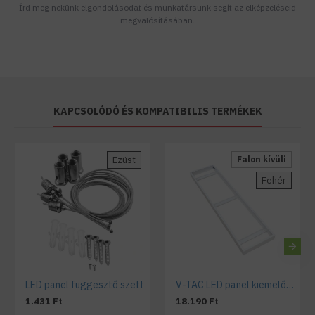
Írd meg nekünk elgondolásodat és munkatársunk segít az elképzeléseid
megvalósításában.
KAPCSOLÓDÓ ÉS KOMPATIBILIS TERMÉKEK
Ezüst
Falon kívüli
Fehér
LED panel függesztő szett
V-TAC LED panel kiemelő keret 1200x300x55 mm fehér
1.431 Ft
18.190 Ft