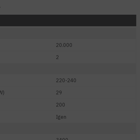
8
20.000
2
220-240
W)
29
200
Igen