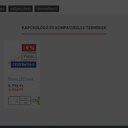
hér
süllyesztett
dimmelhető
KAPCSOLÓDÓ ÉS KOMPATIBILIS TERMÉKEK
-9 %
Fehér
IP20 Beltéri
Basic LED panel beépítő keret 1200 X 300 X 55 mm
5.771 Ft
6.316 Ft
Db