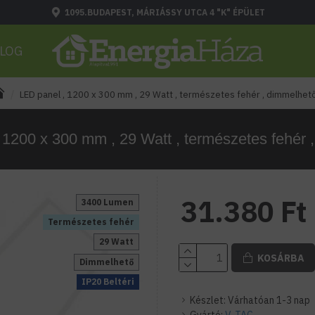
1095.BUDAPEST, MÁRIÁSSY UTCA 4 "K" ÉPÜLET
LOG
LED panel , 1200 x 300 mm , 29 Watt , természetes fehér , dimmelhet
 1200 x 300 mm , 29 Watt , természetes fehér 
31.380 Ft
3400 Lumen
Természetes fehér
29 Watt
KOSÁRBA
Dimmelhető
IP20 Beltéri
Készlet:
Várhatóan 1-3 nap