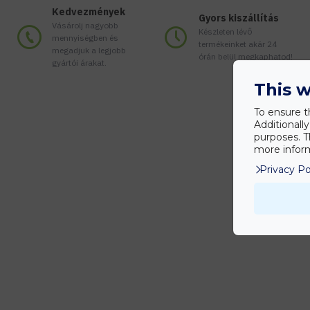
Kedvezmények
Gyors kiszállítás
Vásárolj nagyobb
Készleten lévő
mennyiségben és
termékeinket akár 24
megadjuk a legjobb
órán belül megkaphatod!
gyártói árakat.
This w
To ensure t
Additionall
purposes. T
more inform
Privacy Po