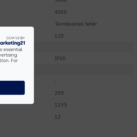
3400
4000
Természetes fehér
120
s essential.
vertising
IP20
tton. For
-
295
1195
12