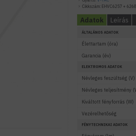
Gyártó:
V-TAC
Cikkszám:
EHVC6257 + 626
Adatok
Leírás
ÁLTALÁNOS ADATOK
Élettartam (óra)
Garancia (év)
ELEKTROMOS ADATOK
Névleges feszültség (V)
Névleges teljesítmény (
Kiváltott fényforrás (W)
Vezérelhetőség
FÉNYTECHNIKAI ADATOK