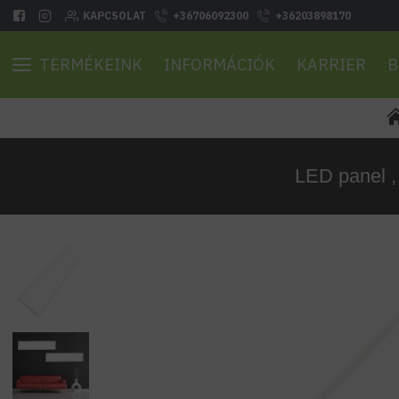
KAPCSOLAT
+36706092300
+36203898170
TERMÉKEINK
INFORMÁCIÓK
KARRIER
B
LED panel ,