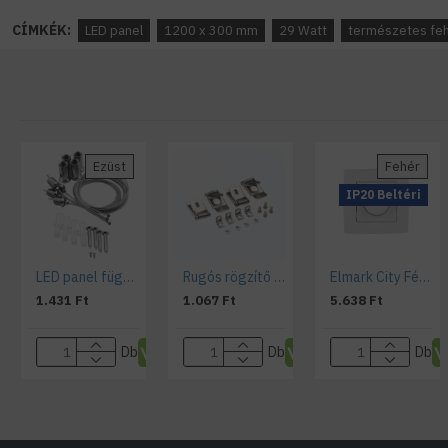
CÍMKÉK:
LED panel
1200 x 300 mm
29 Watt
természetes fe
Ezüst
Fehér
IP20 Beltéri
LED panel függesztő szett
Rugós rögzítő fül készlet , szerelvény , LED panelekhez
Elmark City Fényerőszabályózós LED dimmer 3-300W - fehér
1.431 Ft
1.067 Ft
5.638 Ft
Db
Db
Db