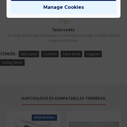
Készleten lévő termékeinket akár 24 órán belül megkaphatod!
Manage Cookies
Tanácsadás
Írd meg nekünk elgondolásodat és munkatársunk segít az elképzeléseid
megvalósításában.
CÍMKÉK:
LED panel
12 Watt
falon kívüli
négyzet
meleg fehér
KAPCSOLÓDÓ ÉS KOMPATIBILIS TERMÉKEK
IP20 Beltéri