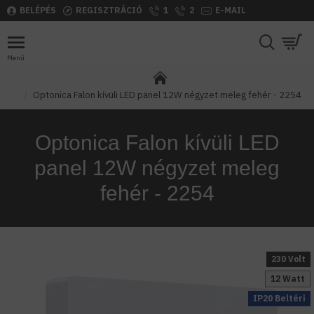
BELÉPÉS
REGISZTRÁCIÓ
1
2
E-MAIL
Optonica Falon kívüli LED panel 12W négyzet meleg fehér - 2254
Optonica Falon kívüli LED
panel 12W négyzet meleg
fehér - 2254
230 Volt
12 Watt
IP20 Beltéri