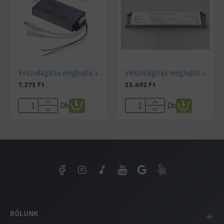
Vészvilágítás meghajtó, inverter LED panelekhez teszt gombbal, jelző lámpával (3-40 Watt)
Vészvilágítás meghajtó, inverter LED fénycsövekhez és LED panelekhez (5-20 Watt)
7.271 Ft
11.692 Ft
Db
Db
RÓLUNK