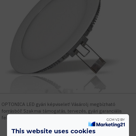
OPTONICA LED gyári képviselet! Vásárolj megbízható
forrásból! Szakmai támogatás, tervezés, gyári garanciális
feltételek.
This website uses cookies