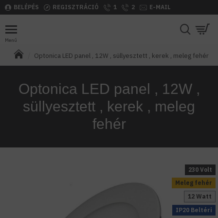
BELÉPÉS
REGISZTRÁCIÓ
1
2
E-MAIL
Optonica LED panel , 12W , süllyesztett , kerek , meleg fehér
Optonica LED panel , 12W ,
süllyesztett , kerek , meleg
fehér
230 Volt
Meleg fehér
12 Watt
IP20 Beltéri