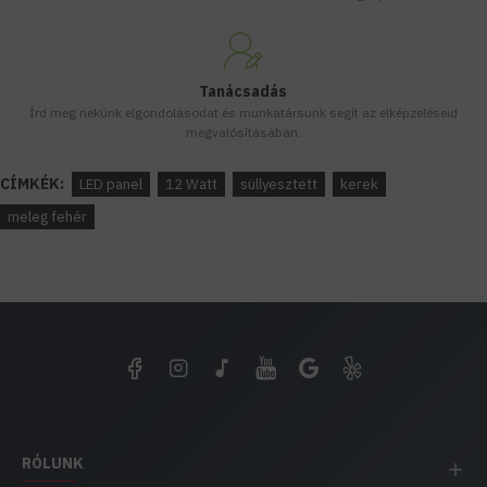
Tanácsadás
Írd meg nekünk elgondolásodat és munkatársunk segít az elképzeléseid
megvalósításában.
CÍMKÉK:
LED panel
12 Watt
süllyesztett
kerek
meleg fehér
RÓLUNK