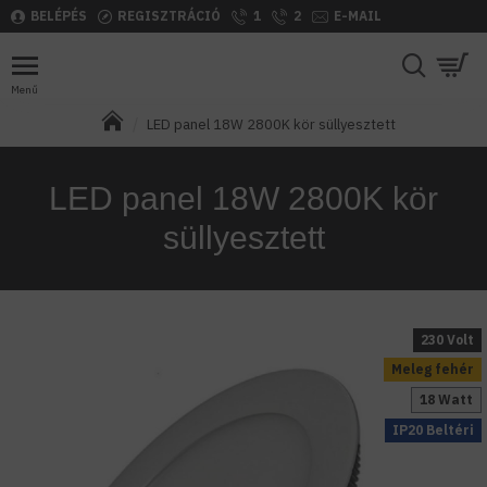
BELÉPÉS
REGISZTRÁCIÓ
1
2
E-MAIL
LED panel 18W 2800K kör süllyesztett
LED panel 18W 2800K kör
süllyesztett
230 Volt
Meleg fehér
18 Watt
IP20 Beltéri