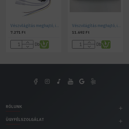
Vészvilágítás meghajtó, inverter LED panelekhez teszt gombbal, jelző lámpával (3-40 Watt)
Vészvilágítás meghajtó, inverter LED fénycsövekhez és LED panelekhez (5-20 Watt)
7.271 Ft
11.692 Ft
Db
Db
RÓLUNK
ÜGYFÉLSZOLGÁLAT