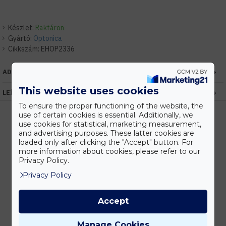
Készlet:
Raktáron
Gyártó:
Optonica
Cikkszám:
EHOP2336
ADATOK
This website uses cookies
LEÍRÁS
To ensure the proper functioning of the website, the
use of certain cookies is essential. Additionally, we
use cookies for statistical, marketing measurement,
and advertising purposes. These latter cookies are
Kedvezmények
loaded only after clicking the "Accept" button. For
Vásárolj nagyobb mennyiségben és megadjuk a legjobb gyártói árakat.
more information about cookies, please refer to our
Privacy Policy.
Privacy Policy
Gyors kiszállítás
Accept
Készleten lévő termékeinket akár 24 órán belül megkaphatod!
Manage Cookies