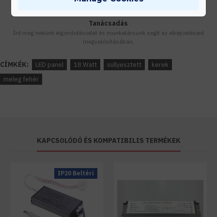
Tanácsadás
Írd meg nekünk elgondolásodat és munkatársunk segít az elképzeléseid
megvalósításában.
CÍMKÉK:
LED panel
18 Watt
süllyesztett
kerek
meleg fehér
KAPCSOLÓDÓ ÉS KOMPATIBILIS TERMÉKEK
IP20 Beltéri