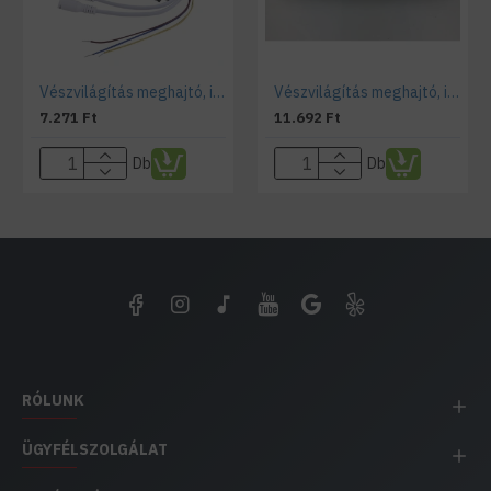
Vészvilágítás meghajtó, inverter LED panelekhez teszt gombbal, jelző lámpával (3-40 Watt)
Vészvilágítás meghajtó, inverter LED fénycsövekhez és LED panelekhez (5-20 Watt)
7.271 Ft
11.692 Ft
Db
Db
RÓLUNK
ÜGYFÉLSZOLGÁLAT