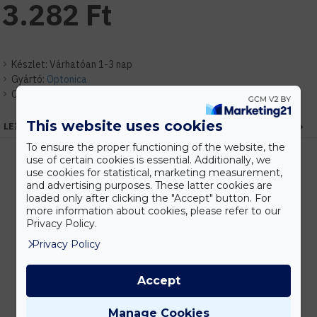
3.282 Ft
Készlet:
Várhatóan 1-3 nap
Gyártó:
Optonica
Cikkszám:
EHOP2348
This website uses cookies
LEÍRÁS
To ensure the proper functioning of the website, the
use of certain cookies is essential. Additionally, we
use cookies for statistical, marketing measurement,
and advertising purposes. These latter cookies are
Kedvezmények
loaded only after clicking the "Accept" button. For
Vásárolj nagyobb mennyiségben és megadjuk a legjobb gyártói árakat.
more information about cookies, please refer to our
Privacy Policy.
Privacy Policy
Gyors kiszállítás
Accept
Készleten lévő termékeinket akár 24 órán belül megkaphatod!
Manage Cookies