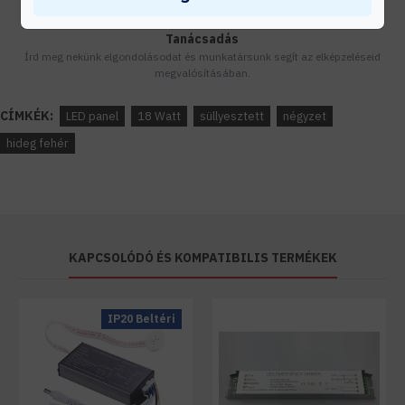
Tanácsadás
Írd meg nekünk elgondolásodat és munkatársunk segít az elképzeléseid
megvalósításában.
CÍMKÉK:
LED panel
18 Watt
süllyesztett
négyzet
hideg fehér
KAPCSOLÓDÓ ÉS KOMPATIBILIS TERMÉKEK
IP20 Beltéri