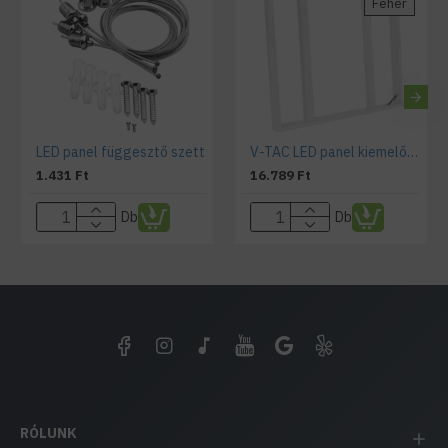
Fehér
LED panel függesztő szett
V-TAC LED panel kiemelő keret 600x600x55 mm fehér
1.431 Ft
16.789 Ft
Db
Db
RÓLUNK