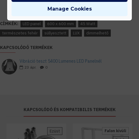
Írd meg nekünk elgondolásodat és munkatársunk segít az elképzeléseid
Manage Cookies
megvalósításában.
CÍMKÉK:
LED panel
600 x 600 mm
45 Watt
természetes fehér
süllyesztett
LUX
dimmelhető
KAPCSOLÓDÓ TERMÉKEK
Vibráció teszt 5400 Lumenes LED Panelnél
23
ápr.
0
KAPCSOLÓDÓ ÉS KOMPATIBILIS TERMÉKEK
Ezüst
Falon kívüli