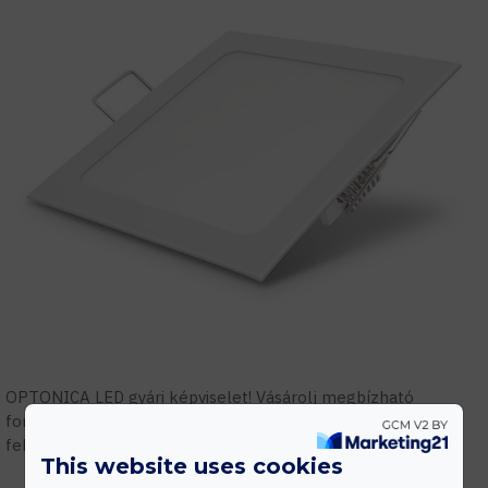
OPTONICA LED gyári képviselet! Vásárolj megbízható
forrásból! Szakmai támogatás, tervezés, gyári garanciális
feltételek.
This website uses cookies