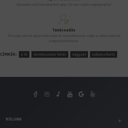
Készleten lévő termékeinket akár 24 órán belül megkaphatod!
Tanácsadás
Írd meg nekünk elgondolásodat és munkatársunk segít az elképzeléseid
megvalósításában.
CÍMKÉK:
6 W
természetes fehér
négyzet
süllyeszthető
RÓLUNK