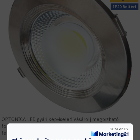
IP20 Beltéri
OPTONICA LED gyári képviselet! Vásárolj megbízható
forrásból! Szakmai támogatás, tervezés, gyári garanciális
feltételek.