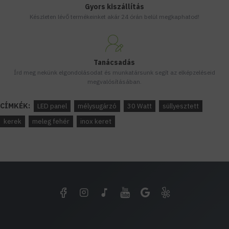
Gyors kiszállítás
Készleten lévő termékeinket akár 24 órán belül megkaphatod!
Tanácsadás
Írd meg nekünk elgondolásodat és munkatársunk segít az elképzeléseid
megvalósításában.
CÍMKÉK:
LED panel
mélysugárzó
30 Watt
süllyesztett
kerek
meleg fehér
inox keret