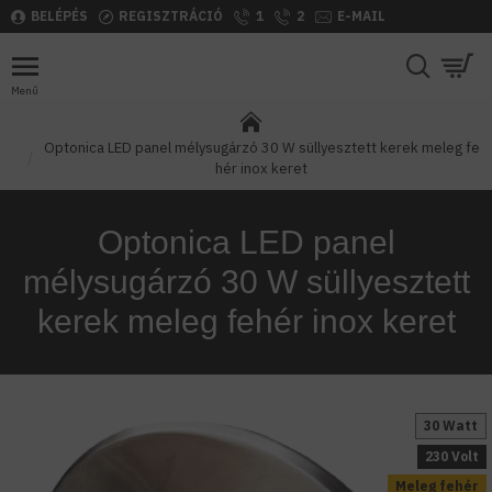
BELÉPÉS
REGISZTRÁCIÓ
1
2
E-MAIL
Optonica LED panel mélysugárzó 30 W süllyesztett kerek meleg fe
hér inox keret
Optonica LED panel
mélysugárzó 30 W süllyesztett
kerek meleg fehér inox keret
30 Watt
230 Volt
Meleg fehér