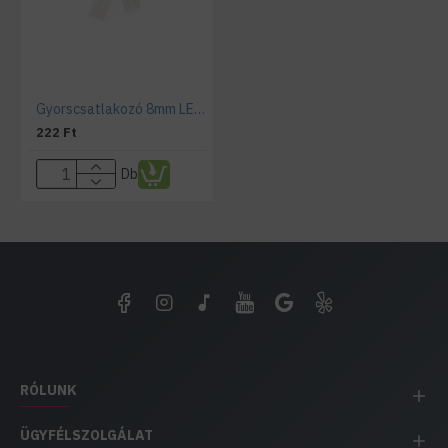
Gyorscsatlakozó 8mm LED szalaghoz
222 Ft
Db
RÓLUNK
ÜGYFÉLSZOLGÁLAT