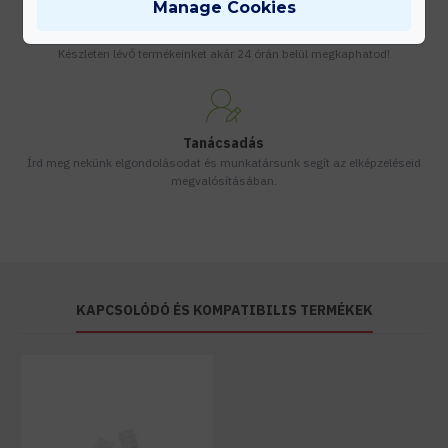
Manage Cookies
Gyors kiszállítás
Készleten lévő termékeinket akár 24 órán belül megkaphatod!
Tanácsadás
Írd meg nekünk elgondolásodat és munkatársunk segít az elképzeléseid
megvalósításában.
KAPCSOLÓDÓ ÉS KOMPATIBILIS TERMÉKEK