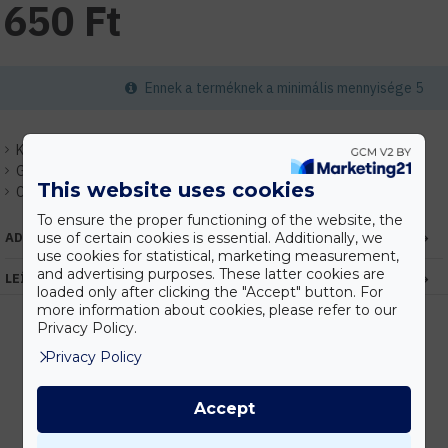
650 Ft
Ennek a terméknek a minimális mennyisége 5
Készlet:
Raktáron
Gyártó:
Optonica
This website uses cookies
Cikkszám:
EHOP4903
To ensure the proper functioning of the website, the
ADATOK
use of certain cookies is essential. Additionally, we
use cookies for statistical, marketing measurement,
and advertising purposes. These latter cookies are
LEÍRÁS
loaded only after clicking the "Accept" button. For
more information about cookies, please refer to our
Privacy Policy.
Privacy Policy
Kedvezmények
Vásárolj nagyobb mennyiségben és megadjuk a legjobb gyártói árakat.
Accept