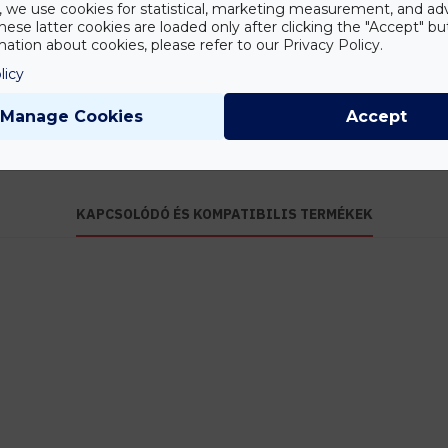
Tanácsadás
y, we use cookies for statistical, marketing measurement, and ad
hese latter cookies are loaded only after clicking the "Accept" bu
Írd meg nekünk
ation about cookies, please refer to our Privacy Policy.
elgondolásodat és
munkatársunk segít az
licy
elképzeléseid
megvalósításában.
Manage Cookies
Accept
RGBW vezérlő
RGBW erősítő
KAPCSOLÓDÓ ÉS KOMPATIBILIS TERMÉKEK