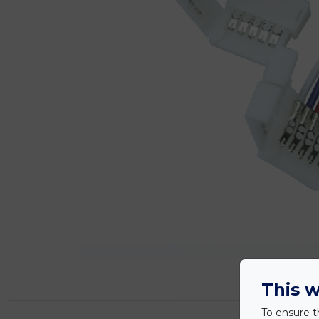
This w
To ensure t