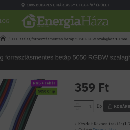
1095.BUDAPEST, MÁRIÁSSY UTCA 4 "K" ÉPÜLET
LOG
LED szalag forrasztásmentes betáp 5050 RGBW szalaghoz 10 mm
g forrasztásmentes betáp 5050 RGBW szala
359 Ft
RGB + Fehér
5050 Chip
Db
KOSÁR
Készlet:
Központi raktár (1-