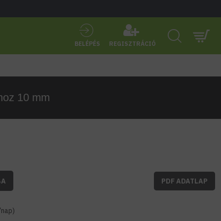
BELÉPÉS
REGISZTRÁCIÓ
ghoz 10 mm
BA
PDF ADATLAP
7nap)