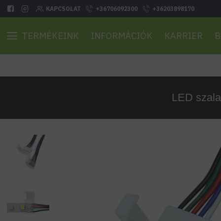
KAPCSOLAT
+36706092300
+36203898170
TERMÉKEINK
INFORMÁCIÓK
KARRIER
B
LED szala