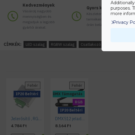
Additionall
Kedvezmények
Gyors kiszállítás
purposes. T
Vásárolj nagyobb
more inform
Készleten lévő
mennyiségben és
termékeinket akár 24
megadjuk a legjobb
Privacy Po
órán belül megkaphatod!
gyártói árakat.
CÍMKÉK:
LED szalag
RGBW szalag
Csatlakozó
Tápegység
Fehér
Fehér
IP20 Beltéri
DMX Támogatás
RGB
IP20 Beltéri
Jelerősítő , RGBW szalagokhoz , 288 Watt , 4x6 Amper
DMX512 jeladó , RGB , RGBW LED eszközökre , Tx , Transmitter
4.784 Ft
8.164 Ft