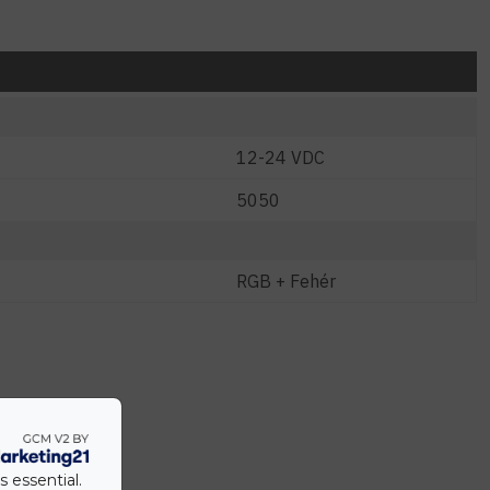
12-24 VDC
5050
RGB + Fehér
s essential.