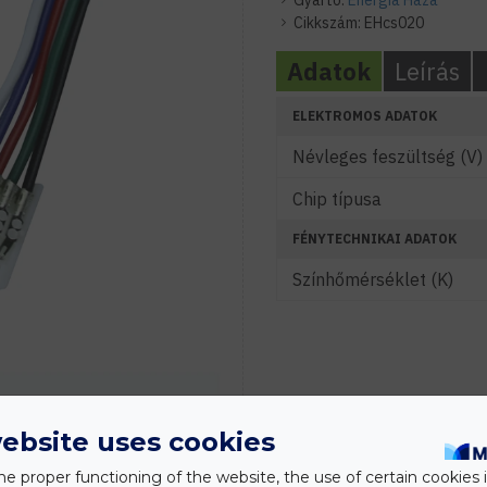
Gyártó:
Energia Háza
Cikkszám:
EHcs020
Adatok
Leírás
ELEKTROMOS ADATOK
Névleges feszültség (V)
Chip típusa
FÉNYTECHNIKAI ADATOK
Színhőmérséklet (K)
ebsite uses cookies
he proper functioning of the website, the use of certain cookies i