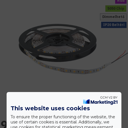
RGB
5050 Chip
Dimmelhető
IP20 Beltéri
This website uses cookies
To ensure the proper functioning of the website, the
9.388 Ft
use of certain cookies is essential. Additionally, we
use cookies for statistical, marketing measurement,