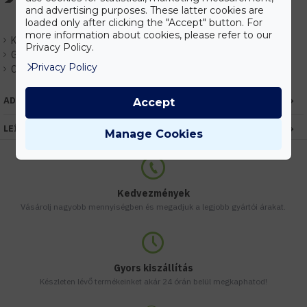
and advertising purposes. These latter cookies are
loaded only after clicking the "Accept" button. For
more information about cookies, please refer to our
Készlet:
Rendelhető
Privacy Policy.
Gyártó:
Elmark
Privacy Policy
Cikkszám:
EHEM99LED676
ADATOK
Accept
LEÍRÁS
Manage Cookies
Kedvezmények
Vásárolj nagyobb mennyiségben és megadjuk a legjobb gyártói árakat.
Gyors kiszállítás
Készleten lévő termékeinket akár 24 órán belül megkaphatod!