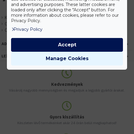
and advertising purposes. These latter cookies are
loaded only after clicking the "Accept" button. For
more information about cookies, please refer to our
Készlet:
Rendelhető
Privacy Policy.
Gyártó:
Elmark
Privacy Policy
Cikkszám:
EHEM99LED678
ADATOK
Accept
LEÍRÁS
Manage Cookies
Kedvezmények
Vásárolj nagyobb mennyiségben és megadjuk a legjobb gyártói árakat.
Gyors kiszállítás
Készleten lévő termékeinket akár 24 órán belül megkaphatod!