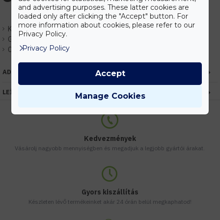
and advertising purposes. These latter cookies are
loaded only after clicking the "Accept" button. For
more information about cookies, please refer to our
Készlet:
Raktáron
Privacy Policy.
Gyártó:
Elmark
Privacy Policy
Cikkszám:
EHEM99LED681
ADATOK
Accept
LEÍRÁS
Manage Cookies
Kedvezmények
Vásárolj nagyobb mennyiségben és megadjuk a legjobb gyártói árakat.
Gyors kiszállítás
Készleten lévő termékeinket akár 24 órán belül megkaphatod!