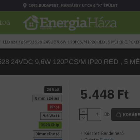
1095.BUDAPEST, MÁRIÁSSY UTCA 4 "K" ÉPÜLET
LOG
LED szalag SMD3528 24VDC 9,6W 120PCS/M IP20 RED , 5 MÉTER (1 TEKE
528 24VDC 9,6W 120PCS/M IP20 RED , 5 M
5.448 Ft
24 Volt
8 mm széles
Piros
Db
KOSÁR
9.6 Watt
3528 Chip
Készlet:
Rendelhető
Dimmelhető