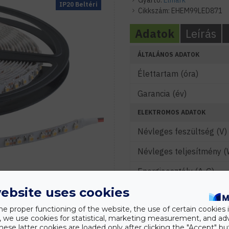
Gyártó:
Elmark
IP20 Beltéri
Cikkszám:
EHEM99LED871
Adatok
Leírás
ÁLTALÁNOS ADATOK
Élettartam (óra)
Garancia (év)
ELEKTROMOS ADATOK
Névleges feszültség (V)
Névleges teljesítmény (
Energiaosztály (A-G)
ebsite uses cookies
Vezérelhetőség
he proper functioning of the website, the use of certain cookies i
Chip típusa
y, we use cookies for statistical, marketing measurement, and ad
hese latter cookies are loaded only after clicking the "Accept" bu