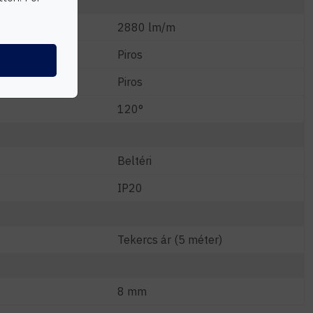
2880 lm/m
Piros
Piros
120°
Beltéri
IP20
Tekercs ár (5 méter)
8 mm