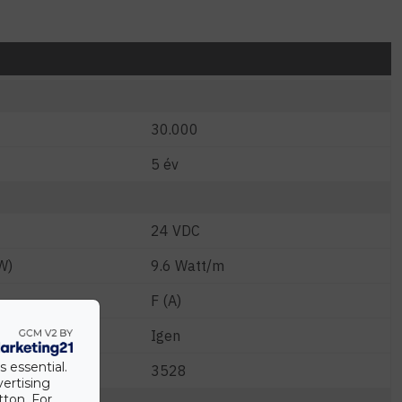
30.000
5 év
24 VDC
W)
9.6 Watt/m
F (A)
Igen
s essential.
3528
vertising
tton. For