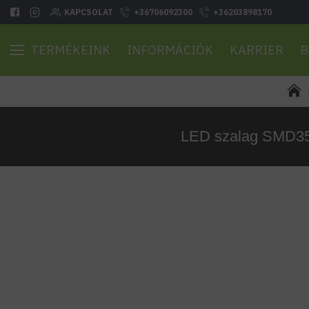
KAPCSOLAT
+36706092300
+36203898170
TERMÉKEINK
INFORMÁCIÓK
KARRIER
B
LED szalag SMD3