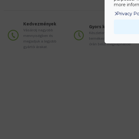
more inform
Privacy Po
Kedvezmények
Gyors kiszállítás
Vásárolj nagyobb
Készleten lévő
mennyiségben és
termékeinket akár 24
megadjuk a legjobb
órán belül megkaphatod!
gyártói árakat.