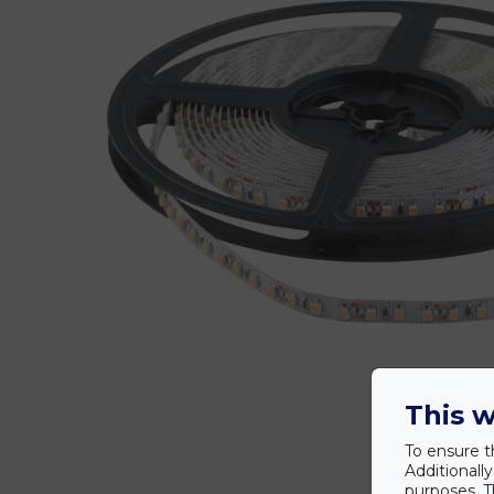
This w
To ensure t
Additionall
purposes. T