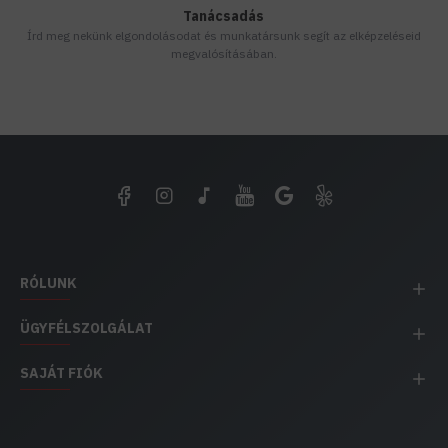
Tanácsadás
Írd meg nekünk elgondolásodat és munkatársunk segít az elképzeléseid
megvalósításában.
RÓLUNK
ÜGYFÉLSZOLGÁLAT
SAJÁT FIÓK