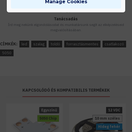
Manage Cookies
Tanácsadás
Írd meg nekünk elgondolásodat és munkatársunk segít az elképzeléseid
megvalósításában.
CÍMKÉK:
led
szalag
toldó
forrasztásmentes
csatlakozó
5050
KAPCSOLÓDÓ ÉS KOMPATIBILIS TERMÉKEK
Egyszínű
12 VDC
5050 Chip
10 mm széles
Hideg fehér