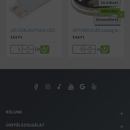
14.4 Watt
5050 Chip
Dimmelhető
IP20 Beltéri
LED SZALAG PCB ELOSZTÓ ELEM, "T" IRÁNYÚ, 5050 SZALAGOKHOZ
OPTONICA LED szalag hideg fehér 5050/60 12V 14,4W 1000lm 6000K beltéri
152 Ft
544 Ft
Db
m
RÓLUNK
ÜGYFÉLSZOLGÁLAT