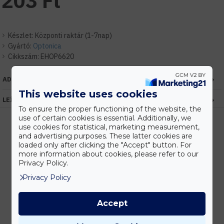
203 Ft
Készlet:
Központi raktár (1-7nap)
Gyártó:
Optonica
Cikkszám:
EHOP6620
ADATOK
This website uses cookies
LEÍRÁS
To ensure the proper functioning of the website, the
use of certain cookies is essential. Additionally, we
use cookies for statistical, marketing measurement,
and advertising purposes. These latter cookies are
loaded only after clicking the "Accept" button. For
Kedvezmények
more information about cookies, please refer to our
Vásárolj nagyobb mennyiségben és megadjuk a legjobb gyártói árakat.
Privacy Policy.
Privacy Policy
Gyors kiszállítás
Accept
Készleten lévő termékeinket akár 24 órán belül megkaphatod!