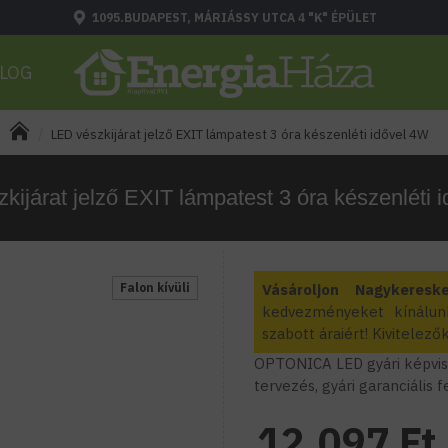
1095.BUDAPEST, MÁRIÁSSY UTCA 4 "K" ÉPÜLET
LOG
LED vészkijárat jelző EXIT lámpatest 3 óra készenléti idővel 4W
kijárat jelző EXIT lámpatest 3 óra készenléti 
Falon kívüli
Vásároljon Nagykeresk
kedvezményeket kínálun
szabott áraiért! Kivitele
OPTONICA LED gyári képvise
tervezés, gyári garanciális 
12.097 Ft