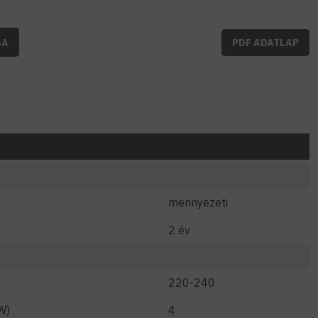
BA
PDF ADATLAP
mennyezeti
2 év
220-240
W)
4