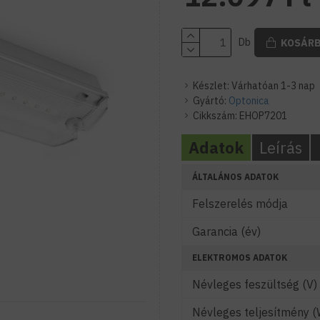
Db
KOSÁR
Készlet:
Várhatóan 1-3 nap
Gyártó:
Optonica
Cikkszám:
EHOP7201
Adatok
Leírás
ÁLTALÁNOS ADATOK
Felszerelés módja
Garancia (év)
ELEKTROMOS ADATOK
Névleges feszültség (V)
Névleges teljesítmény (