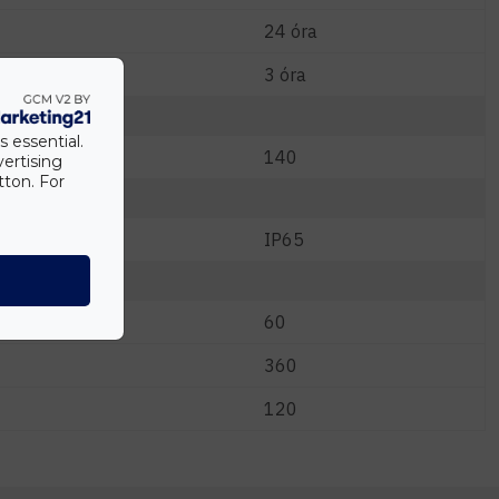
24 óra
3 óra
s essential.
140
vertising
tton. For
IP65
60
360
120