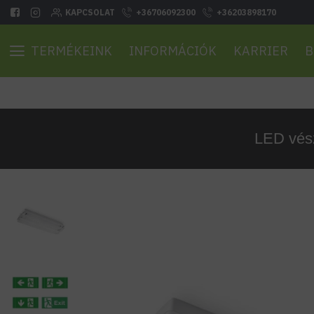
KAPCSOLAT
+36706092300
+36203898170
TERMÉKEINK
INFORMÁCIÓK
KARRIER
B
LED vész