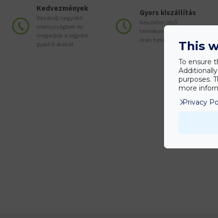
Kedvezmények
Gyors kiszállítás
Vásárolj nagyobb
Készleten lévő
mennyiségben és
termékeinket akár 24
megadjuk a legjobb
órán belül megkaphatod!
This w
gyártói árakat.
To ensure t
Additionall
purposes. T
more inform
Privacy Po