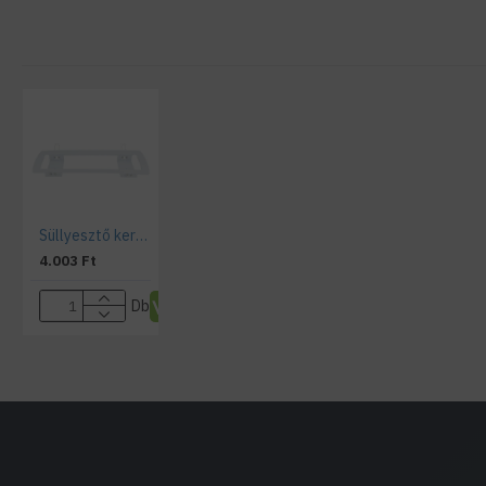
Süllyesztő keret 7201 Optonica vészvilágításhoz
4.003 Ft
Db