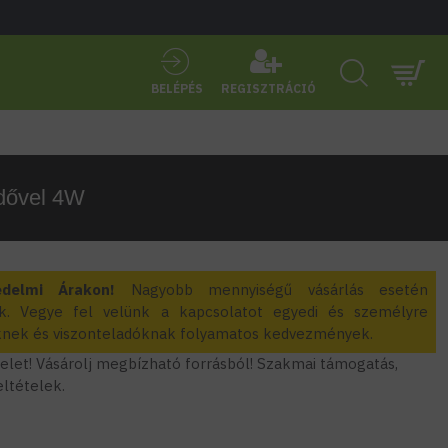
BELÉPÉS
REGISZTRÁCIÓ
idővel 4W
edelmi Árakon!
Nagyobb mennyiségű vásárlás esetén
k. Vegye fel velünk a kapcsolatot egyedi és személyre
zőknek és viszonteladóknak folyamatos kedvezmények.
let! Vásárolj megbízható forrásból! Szakmai támogatás,
feltételek.