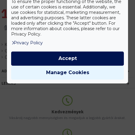
To ensure the proper functioning of the website, the
use of certain cookies is essential. Additionally, we
16.430 Ft
use cookies for statistical, marketing measurement,
and advertising purposes. These latter cookies are
loaded only after clicking the "Accept" button. For
19.328 Ft
more information about cookies, please refer to our
Privacy Policy.
Privacy Policy
Készlet:
Várhatóan 1-3 nap
Gyártó:
Elmark
Cikkszám:
EHEM9AL3116
Accept
ADATOK
Manage Cookies
LEÍRÁS
Kedvezmények
Vásárolj nagyobb mennyiségben és megadjuk a legjobb gyártói árakat.