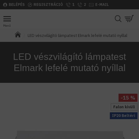
BELÉPÉS
REGISZTRÁCIÓ
1
2
E-MAIL
LED vészvilágító lámpatest Elmark lefelé mutató nyíllal
LED vészvilágító lámpatest
Elmark lefelé mutató nyíllal
-15 %
Falon kívüli
IP20 Beltéri