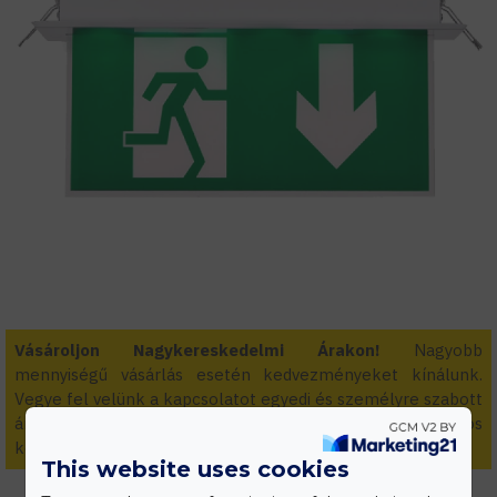
Vásároljon Nagykereskedelmi Árakon!
Nagyobb
mennyiségű vásárlás esetén kedvezményeket kínálunk.
Vegye fel velünk a kapcsolatot egyedi és személyre szabott
áraiért! Kivitelezőknek és viszonteladóknak folyamatos
kedvezmények.
This website uses cookies