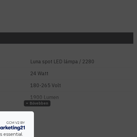
Luna spot LED lámpa / 2280
24 Watt
180-265 Volt
1900 Lumen
-30°C / +50° C
120°
25 000 óra
s essential.