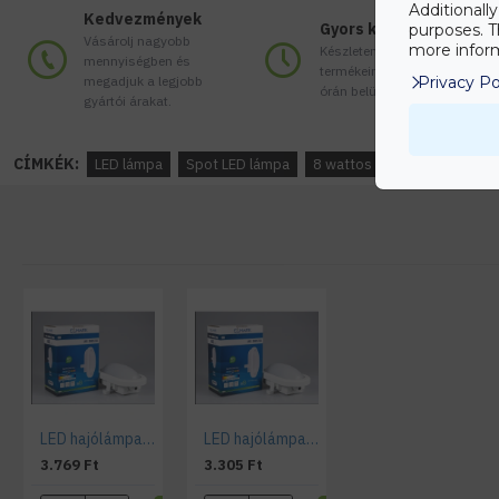
Additionall
Kedvezmények
Gyors kiszállítás
purposes. T
Vásárolj nagyobb
more inform
Készleten lévő
mennyiségben és
termékeinket akár 24
megadjuk a legjobb
Privacy Po
órán belül megkaphatod!
gyártói árakat.
CÍMKÉK:
LED lámpa
Spot LED lámpa
8 wattos led lámpa
12 w
LED hajólámpa , 12W , falon kívüli , ovális , természetes fehér , IP54
LED hajólámpa , 6 Watt , falon kívüli , ovális , természetes fehér , IP54
3.769 Ft
3.305 Ft