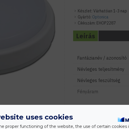
Készlet:
Várhatóan 1-3 nap
Gyártó:
Optonica
Cikkszám:
EHOP2287
Leírás
Fantázianév / azonosító
Névleges teljesítmény
Névleges feszültség
Fényáram
Működési hőmérséklet
Megvilágítási szög
ebsite uses cookies
Várható élettartam
he proper functioning of the website, the use of certain cookies i