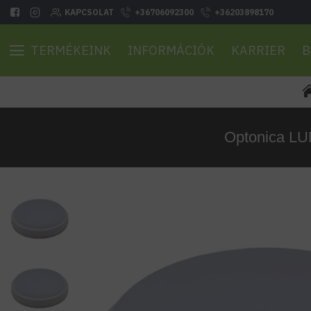
KAPCSOLAT
+36706092300
+36203898170
TERMÉKEINK
INFORMÁCIÓK
KARRIER
B
Optonica LU