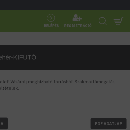
BELÉPÉS
REGISZTRÁCIÓ
Ó
Fehér-KIFUTÓ
let! Vásárolj megbízható forrásból! Szakmai támogatás,
feltételek.
BA
PDF ADATLAP