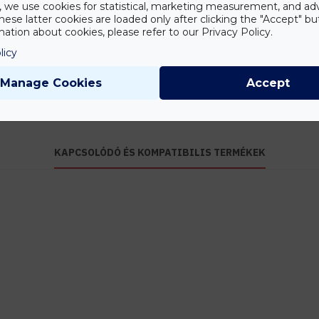
Tanácsadás
y, we use cookies for statistical, marketing measurement, and ad
Anyaga
hese latter cookies are loaded only after clicking the "Accept" bu
Írd meg nekünk
ation about cookies, please refer to our Privacy Policy.
elgondolásodat és
IP védettség
munkatársunk segít az
licy
elképzeléseid
megvalósításában.
Méret
Manage Cookies
Accept
Spot LED lámpa, fehér színben, műanyag 
attos led lámpa
24 wattos led lámpa
Lépcsőházi lámpa
IP65
UF
és dizájn jellemzi a lámpatestet ami e
és olyan helyszínekre is ideális, ahol
méretében elhelyezett LED modullal, pan
KAPCSOLÓDÓ ÉS KOMPATIBILIS TERMÉKEK
Voltos vezetékeknek is. A spot LED 
lépcsőházakban, folyosókon. Felszerelé
lehet emelni és a spot LED lámpát így 
modernizálására és a világítási költs
lámpa belsejében lévő LED modul semmil
spot LED lámpa kapható minden színár
színértékig. A spot LED lámpa megvásár