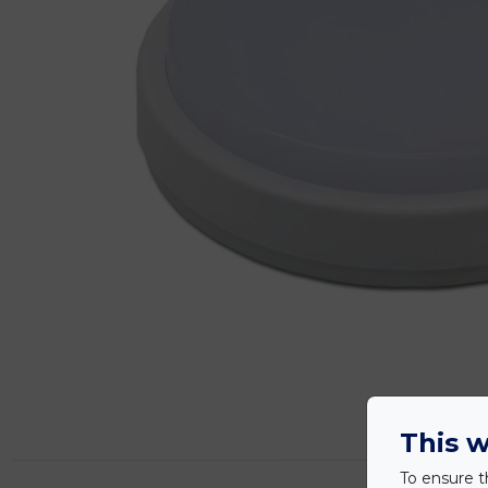
This w
To ensure t