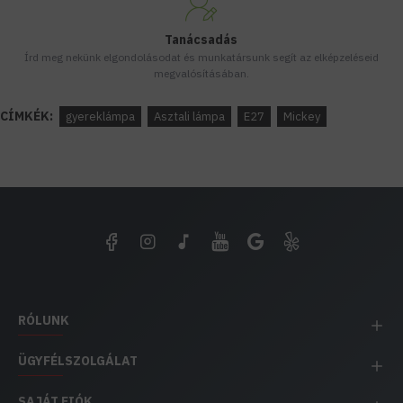
Tanácsadás
Írd meg nekünk elgondolásodat és munkatársunk segít az elképzeléseid
megvalósításában.
CÍMKÉK:
gyereklámpa
Asztali lámpa
E27
Mickey
RÓLUNK
ÜGYFÉLSZOLGÁLAT
SAJÁT FIÓK