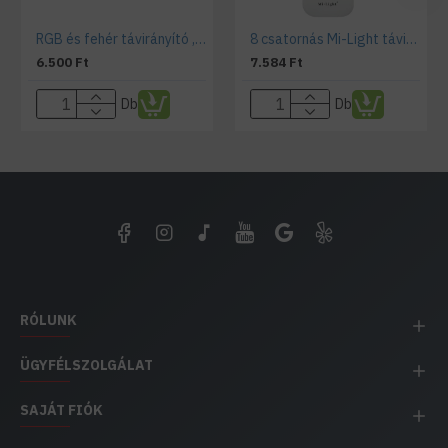
RGB és fehér távirányító , állítható fehér színárnyalat , Dimmer , 4 csoport (zóna) , group control
8 csatornás Mi-Light távirányító, RGB, RGBW, RGB+CCT
6.500 Ft
7.584 Ft
Db
Db
RÓLUNK
ÜGYFÉLSZOLGÁLAT
SAJÁT FIÓK