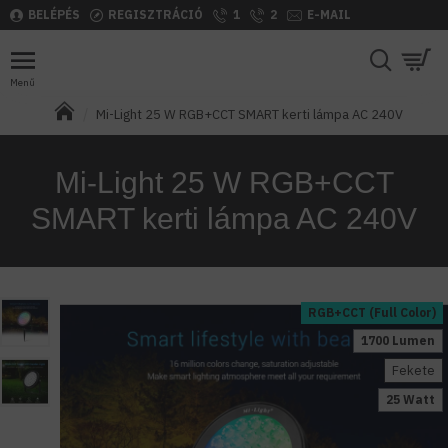
BELÉPÉS
REGISZTRÁCIÓ
1
2
E-MAIL
Mi-Light 25 W RGB+CCT SMART kerti lámpa AC 240V
Mi-Light 25 W RGB+CCT
SMART kerti lámpa AC 240V
RGB+CCT (Full Color)
1700 Lumen
Fekete
25 Watt