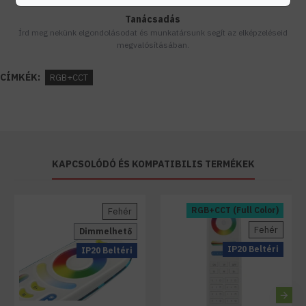
Tanácsadás
Írd meg nekünk elgondolásodat és munkatársunk segít az elképzeléseid
megvalósításában.
CÍMKÉK:
RGB+CCT
KAPCSOLÓDÓ ÉS KOMPATIBILIS TERMÉKEK
RGB+CCT (Full Color)
Fehér
Fehér
Dimmelhető
IP20 Beltéri
IP20 Beltéri