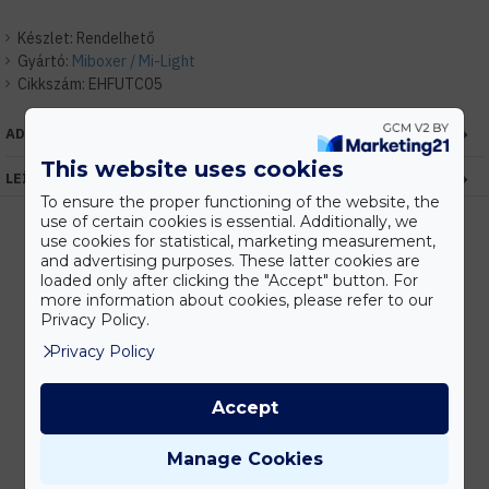
Készlet:
Rendelhető
Gyártó:
Miboxer / Mi-Light
Cikkszám:
EHFUTC05
ADATOK
This website uses cookies
LEÍRÁS
To ensure the proper functioning of the website, the
use of certain cookies is essential. Additionally, we
use cookies for statistical, marketing measurement,
and advertising purposes. These latter cookies are
loaded only after clicking the "Accept" button. For
Kedvezmények
more information about cookies, please refer to our
Vásárolj nagyobb mennyiségben és megadjuk a legjobb gyártói árakat.
Privacy Policy.
Privacy Policy
Gyors kiszállítás
Accept
Készleten lévő termékeinket akár 24 órán belül megkaphatod!
Manage Cookies