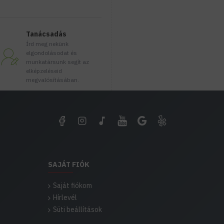
Tanácsadás
Írd meg nekünk
elgondolásodat és
munkatársunk segít az
elképzeléseid
megvalósításában.
SAJÁT FIÓK
Saját fiókom
Hírlevél
Süti beállítások