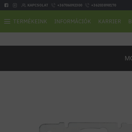
KAPCSOLAT
+36706092300
+36203898170
TERMÉKEINK
INFORMÁCIÓK
KARRIER
B
MO