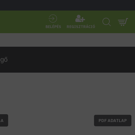
BELÉPÉS
REGISZTRÁCIÓ
sgő
BA
PDF ADATLAP