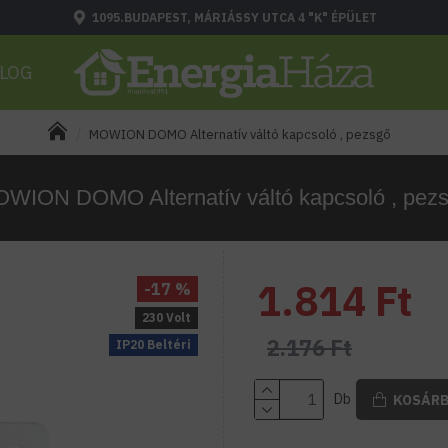
1095.BUDAPEST, MÁRIÁSSY UTCA 4 "K" ÉPÜLET
LOG
MOWION DOMO Alternatív váltó kapcsoló , pezsgő
WION DOMO Alternatív váltó kapcsoló , pez
1.814 Ft
-17 %
230 Volt
2.176 Ft
IP20 Beltéri
Db
KOSÁR