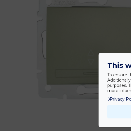
This w
To ensure t
Additionall
purposes. T
more inform
Privacy Po