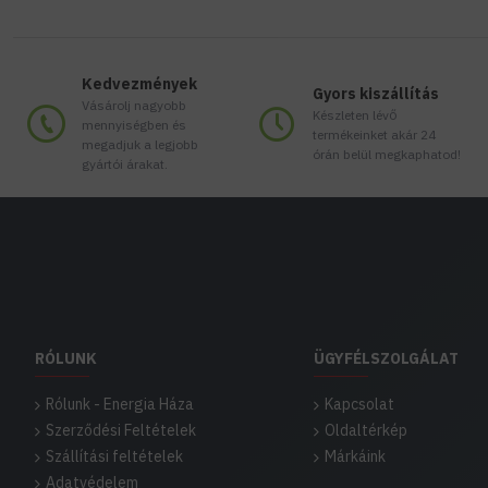
Kedvezmények
Gyors kiszállítás
Vásárolj nagyobb
Készleten lévő
mennyiségben és
termékeinket akár 24
megadjuk a legjobb
órán belül megkaphatod!
gyártói árakat.
RÓLUNK
ÜGYFÉLSZOLGÁLAT
Rólunk - Energia Háza
Kapcsolat
Szerződési Feltételek
Oldaltérkép
Szállítási feltételek
Márkáink
Adatvédelem