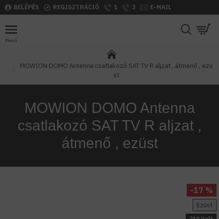
BELÉPÉS
REGISZTRÁCIÓ
1
2
E-MAIL
MOWION DOMO Antenna csatlakozó SAT TV R aljzat , átmenő , ezü
st
MOWION DOMO Antenna
csatlakozó SAT TV R aljzat ,
átmenő , ezüst
-17 %
Ezüst
230 Volt