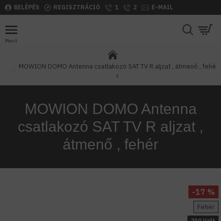
BELÉPÉS
REGISZTRÁCIÓ
1
2
E-MAIL
MOWION DOMO Antenna csatlakozó SAT TV R aljzat , átmenő , fehé
r
MOWION DOMO Antenna
csatlakozó SAT TV R aljzat ,
átmenő , fehér
-17 %
Fehér
230 Volt