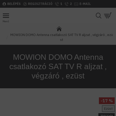
BELÉPÉS
REGISZTRÁCIÓ
1
2
E-MAIL
MOWION DOMO Antenna csatlakozó SAT TV R aljzat , végzáró , ezü
st
MOWION DOMO Antenna
csatlakozó SAT TV R aljzat ,
végzáró , ezüst
-17 %
Ezüst
230 Volt