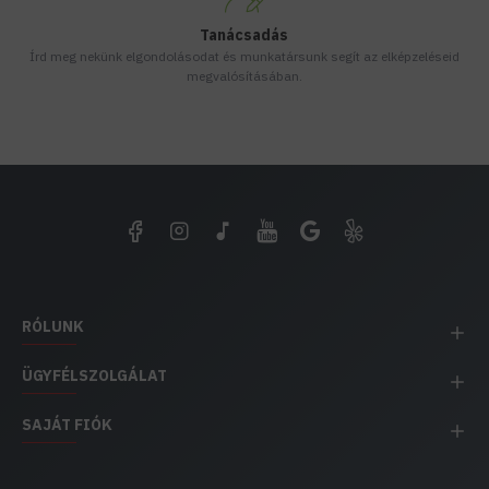
Tanácsadás
Írd meg nekünk elgondolásodat és munkatársunk segít az elképzeléseid
megvalósításában.
RÓLUNK
ÜGYFÉLSZOLGÁLAT
SAJÁT FIÓK