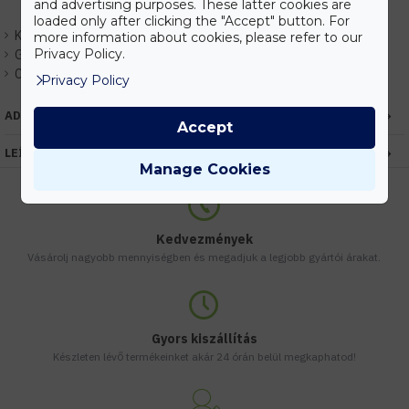
and advertising purposes. These latter cookies are
loaded only after clicking the "Accept" button. For
Készlet:
Várhatóan 1-3 nap
more information about cookies, please refer to our
Privacy Policy.
Gyártó:
Kanlux
Cikkszám:
EHKX24745
Privacy Policy
ADATOK
Accept
LEÍRÁS
Manage Cookies
Kedvezmények
Vásárolj nagyobb mennyiségben és megadjuk a legjobb gyártói árakat.
Gyors kiszállítás
Készleten lévő termékeinket akár 24 órán belül megkaphatod!