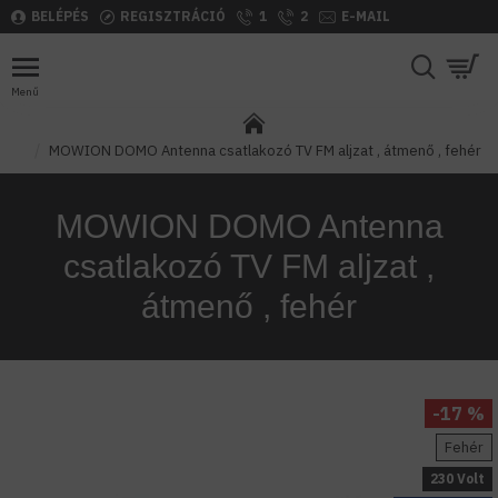
BELÉPÉS
REGISZTRÁCIÓ
1
2
E-MAIL
MOWION DOMO Antenna csatlakozó TV FM aljzat , átmenő , fehér
MOWION DOMO Antenna
csatlakozó TV FM aljzat ,
átmenő , fehér
-17 %
Fehér
230 Volt