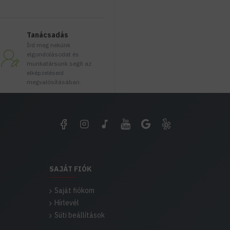
Tanácsadás
Írd meg nekünk
elgondolásodat és
munkatársunk segít az
elképzeléseid
megvalósításában.
SAJÁT FIÓK
Saját fiókom
Hírlevél
Süti beállítások