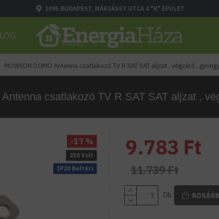
1095.BUDAPEST, MÁRIÁSSY UTCA 4 "K" ÉPÜLET
LOG
MOWION DOMO Antenna csatlakozó TV R SAT SAT aljzat , végzáró , gyöng
enna csatlakozó TV R SAT SAT aljzat , vég
9.783 Ft
-17 %
230 Volt
11.739 Ft
IP20 Beltéri
Db
KOSÁR