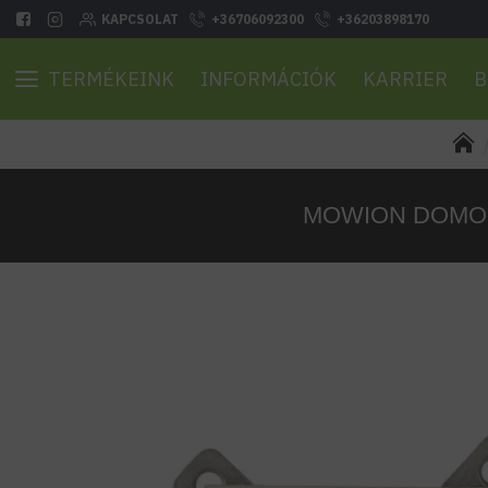
KAPCSOLAT
+36706092300
+36203898170
TERMÉKEINK
INFORMÁCIÓK
KARRIER
B
MOWION DOMO Ant