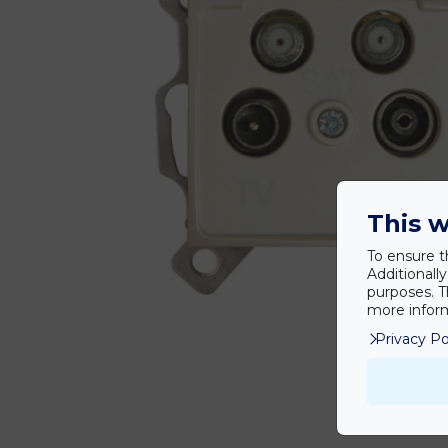
This w
To ensure t
Additionall
purposes. T
more inform
Privacy Po