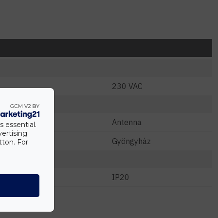
230 VAC
Antenna
s essential.
vertising
Gyöngyház
tton. For
IP20