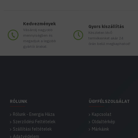
Kedvezmények
Gyors kiszállítás
Vásárolj nagyobb
Készleten lévő
mennyiségben és
termékeinket akár 24
megadjuk a legjobb
órán belül megkaphatod!
gyártói árakat.
RÓLUNK
ÜGYFÉLSZOLGÁLAT
Rólunk - Energia Háza
Kapcsolat
Szerződési Feltételek
Oldaltérkép
Szállítási feltételek
Márkáink
Adatvédelem