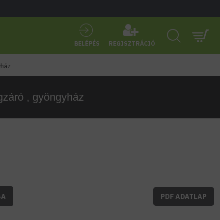
BELÉPÉS
REGISZTRÁCIÓ
yház
záró , gyöngyház
BA
PDF ADATLAP