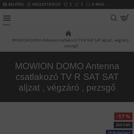
BELÉPÉS
REGISZTRÁCIÓ
1
2
E-MAIL
MOWION DOMO Antenna csatlakozó TV R SAT SAT aljzat , végzáró ,
pezsgő
MOWION DOMO Antenna
csatlakozó TV R SAT SAT
aljzat , végzáró , pezsgő
-17 %
230 Volt
IP20 Beltéri