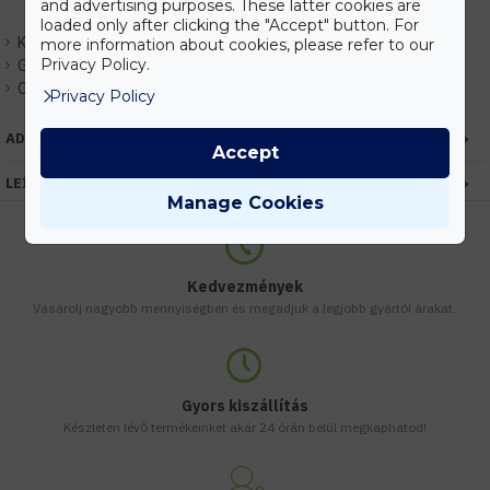
and advertising purposes. These latter cookies are
loaded only after clicking the "Accept" button. For
Készlet:
Rendelhető
more information about cookies, please refer to our
Privacy Policy.
Gyártó:
Kanlux
Cikkszám:
EHKX24978
Privacy Policy
ADATOK
Accept
LEÍRÁS
Manage Cookies
Kedvezmények
Vásárolj nagyobb mennyiségben és megadjuk a legjobb gyártói árakat.
Gyors kiszállítás
Készleten lévő termékeinket akár 24 órán belül megkaphatod!