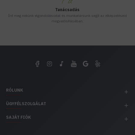
Tanácsadás
Írd meg nekünk elgondolásodat és munkatársunk segít az elképzeléseid
megvalósításában.
RÓLUNK
ÜGYFÉLSZOLGÁLAT
SAJÁT FIÓK