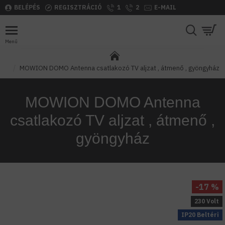
BELÉPÉS
REGISZTRÁCIÓ
1
2
E-MAIL
MOWION DOMO Antenna csatlakozó TV aljzat , átmenő , gyöngyház
MOWION DOMO Antenna
csatlakozó TV aljzat , átmenő ,
gyöngyház
-17 %
230 Volt
IP20 Beltéri