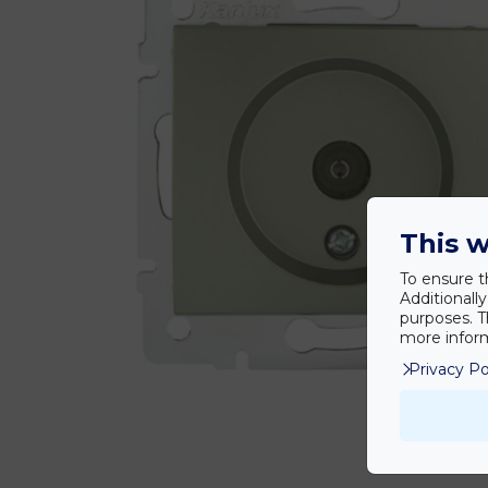
This w
To ensure t
Additionall
purposes. T
more inform
Privacy Po