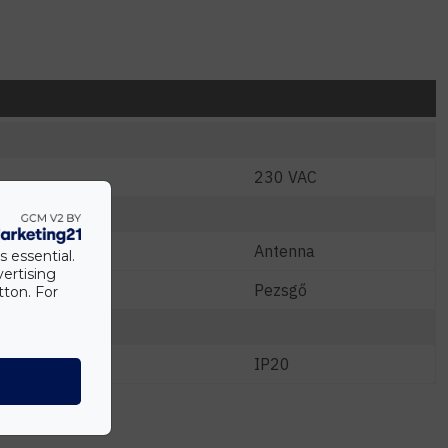
230 VAC
Antenna
s essential.
vertising
Pezsgő
tton. For
IP20