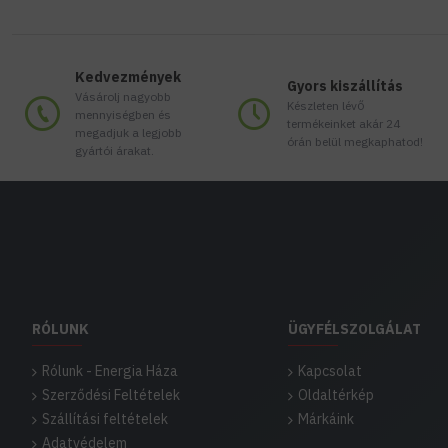
Kedvezmények
Gyors kiszállítás
Vásárolj nagyobb
Készleten lévő
mennyiségben és
termékeinket akár 24
megadjuk a legjobb
órán belül megkaphatod!
gyártói árakat.
RÓLUNK
ÜGYFÉLSZOLGÁLAT
Rólunk - Energia Háza
Kapcsolat
Szerződési Feltételek
Oldaltérkép
Szállítási feltételek
Márkáink
Adatvédelem