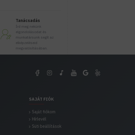
Tanácsadás
Írd meg nekünk
elgondolásodat és
munkatársunk segít az
elképzeléseid
megvalósításában.
SAJÁT FIÓK
Saját fiókom
Hírlevél
Süti beállítások