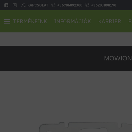
KAPCSOLAT
+36706092300
+36203898170
TERMÉKEINK
INFORMÁCIÓK
KARRIER
B
MOWION D