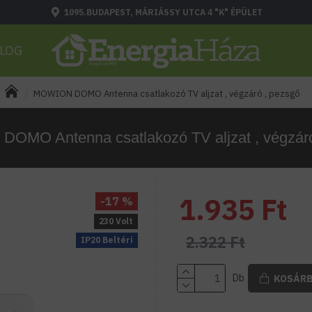
1095.BUDAPEST, MÁRIÁSSY UTCA 4 "K" ÉPÜLET
LOG
MOWION DOMO Antenna csatlakozó TV aljzat , végzáró , pezsgő
OMO Antenna csatlakozó TV aljzat , végzáró
1.935 Ft
-17 %
230 Volt
2.322 Ft
IP20 Beltéri
Db
KOSÁR