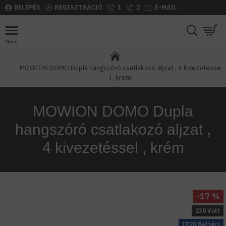
BELÉPÉS
REGISZTRÁCIÓ
1
2
E-MAIL
MOWION DOMO Dupla hangszóró csatlakozó aljzat , 4 kivezetésse
l , krém
MOWION DOMO Dupla
hangszóró csatlakozó aljzat ,
4 kivezetéssel , krém
-17 %
230 Volt
IP20 Beltéri