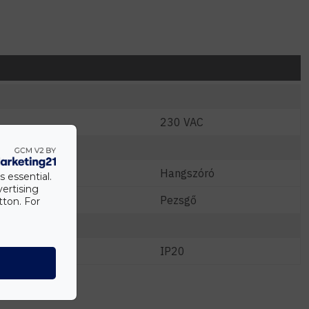
230 VAC
Hangszóró
s essential.
vertising
Pezsgő
tton. For
IP20