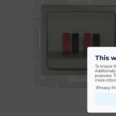
This w
To ensure t
Additionall
purposes. T
more inform
Privacy Po