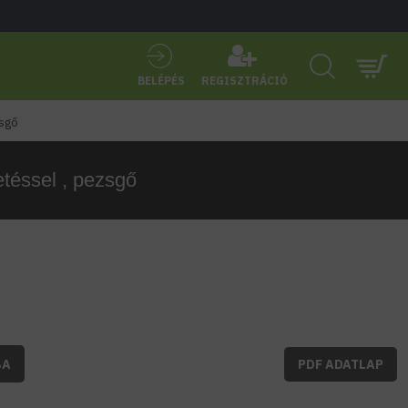
BELÉPÉS
REGISZTRÁCIÓ
zsgő
téssel , pezsgő
BA
PDF ADATLAP