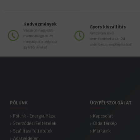
Kedvezmények
Gyors kiszállítás
Vásárolj nagyobb
Készleten lévő
mennyiségben és
termékeinket akár 24
megadjuk a legjobb
órán belül megkaphatod!
gyártói árakat.
RÓLUNK
ÜGYFÉLSZOLGÁLAT
Rólunk - Energia Háza
Kapcsolat
Szerződési Feltételek
Oldaltérkép
Szállítási feltételek
Márkáink
Adatvédelem