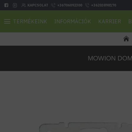
KAPCSOLAT
+36706092300
+36203898170
TERMÉKEINK
INFORMÁCIÓK
KARRIER
B
MOWION DOMO Du