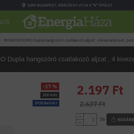
1095.BUDAPEST, MÁRIÁSSY UTCA 4 "K" ÉPÜLET
LOG
MOWION DOMO Dupla hangszóró csatlakozó aljzat , 4 kivezetéssel , pe
pla hangszóró csatlakozó aljzat , 4 kiveze
2.197 Ft
-17 %
230 Volt
2.637 Ft
IP20 Beltéri
Db
KOSÁR