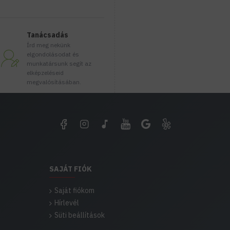
Tanácsadás
Írd meg nekünk
elgondolásodat és
munkatársunk segít az
elképzeléseid
megvalósításában.
SAJÁT FIÓK
Saját fiókom
Hírlevél
Süti beállítások