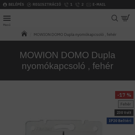
BELÉPÉS
REGISZTRÁCIÓ
1
2
E-MAIL
MOWION DOMO Dupla nyomókapcsoló , fehér
MOWION DOMO Dupla
nyomókapcsoló , fehér
-17 %
Fehér
230 Volt
IP20 Beltéri