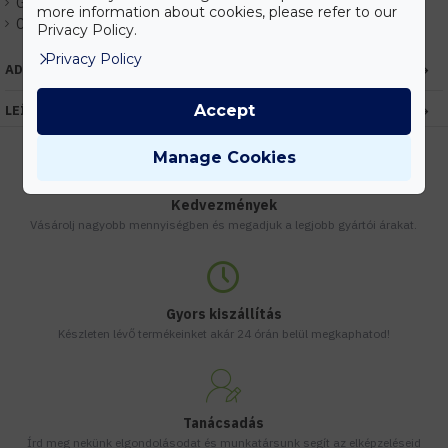
Gyártó:
Kanlux
more information about cookies, please refer to our
Cikkszám:
EHKX24714
Privacy Policy.
Privacy Policy
ADATOK
Accept
LEÍRÁS
Manage Cookies
Kedvezmények
Vásárolj nagyobb mennyiségben és megadjuk a legjobb gyártói árakat.
Gyors kiszállítás
Készleten lévő termékeinket akár 24 órán belül megkaphatod!
Tanácsadás
Írd meg nekünk elgondolásodat és munkatársunk segít az elképzeléseid