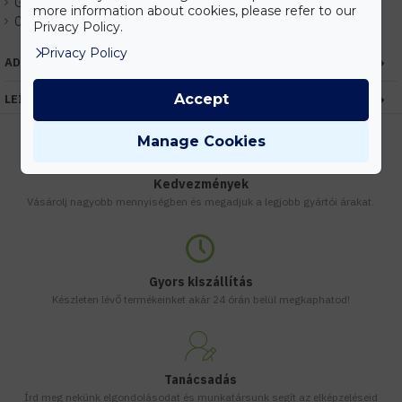
Gyártó:
Kanlux
more information about cookies, please refer to our
Cikkszám:
EHKX24833
Privacy Policy.
Privacy Policy
ADATOK
Accept
LEÍRÁS
Manage Cookies
Kedvezmények
Vásárolj nagyobb mennyiségben és megadjuk a legjobb gyártói árakat.
Gyors kiszállítás
Készleten lévő termékeinket akár 24 órán belül megkaphatod!
Tanácsadás
Írd meg nekünk elgondolásodat és munkatársunk segít az elképzeléseid