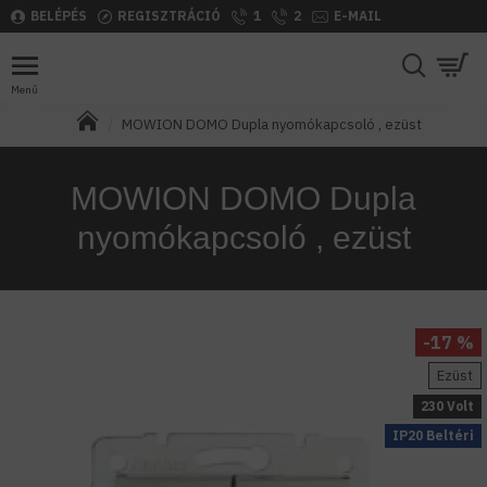
BELÉPÉS
REGISZTRÁCIÓ
1
2
E-MAIL
MOWION DOMO Dupla nyomókapcsoló , ezüst
MOWION DOMO Dupla
nyomókapcsoló , ezüst
-17 %
Ezüst
230 Volt
IP20 Beltéri