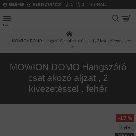
BELÉPÉS
REGISZTRÁCIÓ
1
2
E-MAIL
MOWION DOMO Hangszóró csatlakozó aljzat , 2 kivezetéssel , feh
ér
MOWION DOMO Hangszóró
csatlakozó aljzat , 2
kivezetéssel , fehér
-17 %
Fehér
230 Volt