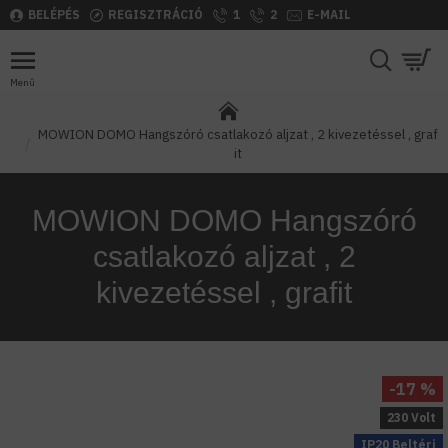
BELÉPÉS
REGISZTRÁCIÓ
1
2
E-MAIL
MOWION DOMO Hangszóró csatlakozó aljzat , 2 kivezetéssel , graf
it
MOWION DOMO Hangszóró
csatlakozó aljzat , 2
kivezetéssel , grafit
-17 %
230 Volt
IP20 Beltéri