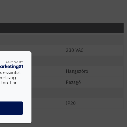
230 VAC
Hangszóró
s essential.
vertising
Pezsgő
tton. For
IP20