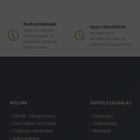
Kedvezmények
Gyors kiszállítás
Vásárolj nagyobb
Készleten lévő
mennyiségben és
termékeinket akár 24
megadjuk a legjobb
órán belül megkaphatod!
gyártói árakat.
RÓLUNK
ÜGYFÉLSZOLGÁLAT
Rólunk - Energia Háza
Kapcsolat
Szerződési Feltételek
Oldaltérkép
Szállítási feltételek
Márkáink
Adatvédelem