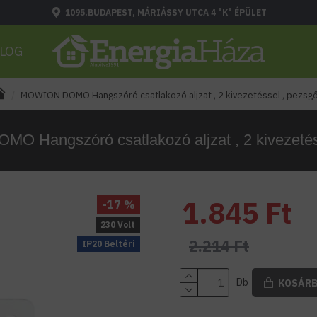
1095.BUDAPEST, MÁRIÁSSY UTCA 4 "K" ÉPÜLET
LOG
MOWION DOMO Hangszóró csatlakozó aljzat , 2 kivezetéssel , pezsg
 Hangszóró csatlakozó aljzat , 2 kivezetés
1.845 Ft
-17 %
230 Volt
2.214 Ft
IP20 Beltéri
Db
KOSÁR