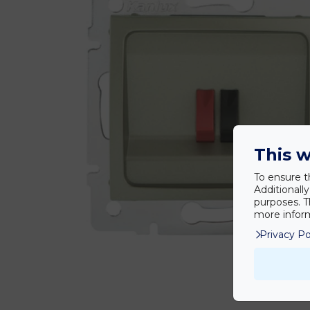
This w
To ensure t
Additionall
purposes. T
more inform
Privacy Po