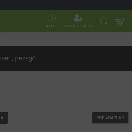
BELÉPÉS
REGISZTRÁCIÓ
ő
sel , pezsgő
BA
PDF ADATLAP