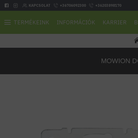
KAPCSOLAT
+36706092300
+36203898170
TERMÉKEINK
INFORMÁCIÓK
KARRIER
B
MOWION DOMO