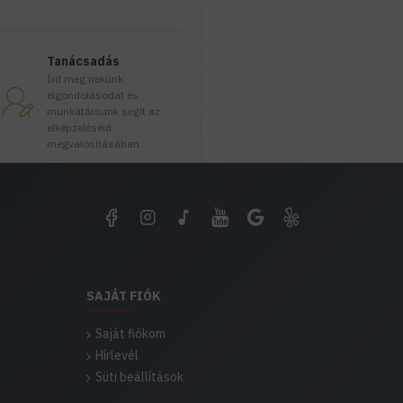
Tanácsadás
Írd meg nekünk
elgondolásodat és
munkatársunk segít az
elképzeléseid
megvalósításában.
SAJÁT FIÓK
Saját fiókom
Hírlevél
Süti beállítások